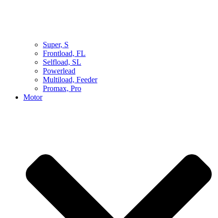
Super, S
Frontload, FL
Selfload, SL
Powerlead
Multiload, Feeder
Promax, Pro
Motor