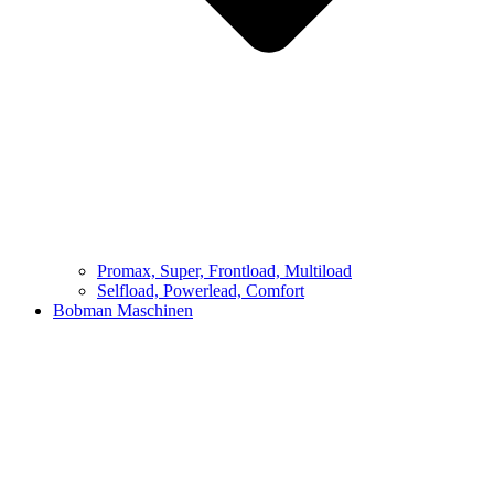
Promax, Super, Frontload, Multiload
Selfload, Powerlead, Comfort
Bobman Maschinen