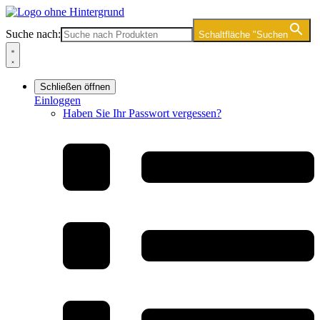
Zum
Inhalt
Suche nach:
Schaltfläche "Suchen
springen
Schließen
öffnen
Einloggen
Haben Sie Ihr Passwort vergessen?