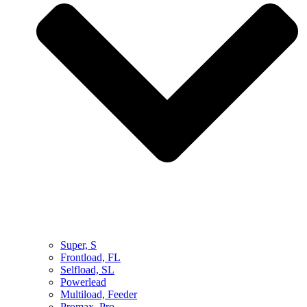
Super, S
Frontload, FL
Selfload, SL
Powerlead
Multiload, Feeder
Promax, Pro