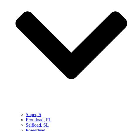
Super, S
Frontload, FL
Selfload, SL
Powerlead