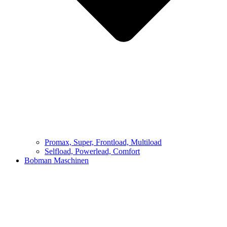
Promax, Super, Frontload, Multiload
Selfload, Powerlead, Comfort
Bobman Maschinen