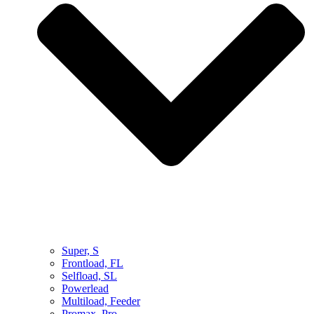
Super, S
Frontload, FL
Selfload, SL
Powerlead
Multiload, Feeder
Promax, Pro