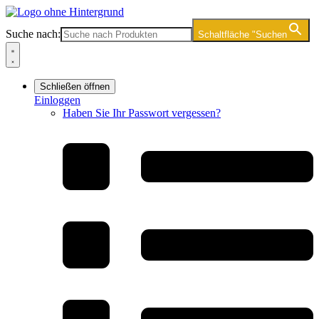
Zum
Inhalt
Suche nach:
Schaltfläche "Suchen
springen
Schließen
öffnen
Einloggen
Haben Sie Ihr Passwort vergessen?