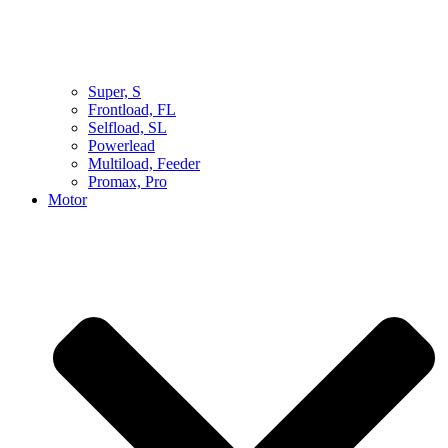
Super, S
Frontload, FL
Selfload, SL
Powerlead
Multiload, Feeder
Promax, Pro
Motor