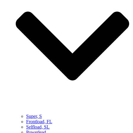
Super, S
Frontload, FL
Selfload, SL
Powerlead