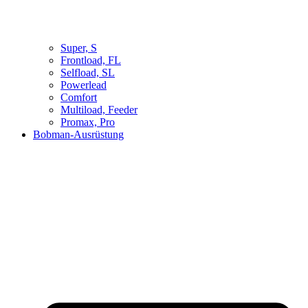
Super, S
Frontload, FL
Selfload, SL
Powerlead
Comfort
Multiload, Feeder
Promax, Pro
Bobman-Ausrüstung