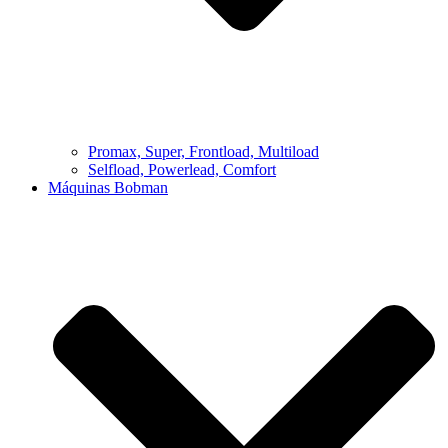
Promax, Super, Frontload, Multiload
Selfload, Powerlead, Comfort
Máquinas Bobman