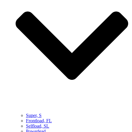
Super, S
Frontload, FL
Selfload, SL
Powerlead