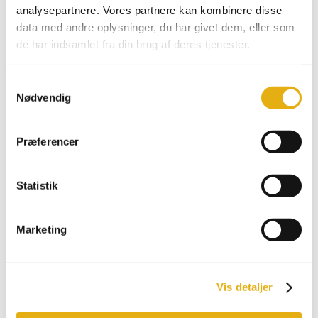
Pegatinas y artículos promocionales
analysepartnere. Vores partnere kan kombinere disse
data med andre oplysninger, du har givet dem, eller som
de har indsamlet fra din brug af deres tjenester.
Español
Samtykkevalg
Dansk
Nødvendig
English
Deutsch
Français
Præferencer
Buscar:
Botón de búsqueda
Statistik
Soporte de motor para
mezcladora
Marketing
601704
Inicio
/
Tienda online
/
Equipos Bobman
/
FRONTLOAD
/ Soporte de
Vis detaljer
motor para mezcladora