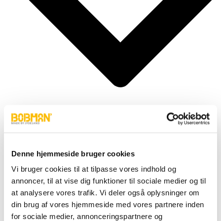
Cilindros
Denne hjemmeside bruger cookies
Accesorios
Motor
Vi bruger cookies til at tilpasse vores indhold og
Bomberos
annoncer, til at vise dig funktioner til sociale medier og til
Mangueras
Válvulas
at analysere vores trafik. Vi deler også oplysninger om
Ruedas y neumáticos
din brug af vores hjemmeside med vores partnere inden
Electrónica y transmisión
for sociale medier, annonceringspartnere og
Carrocería y accesorios, etc.