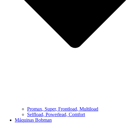
Promax, Super, Frontload, Multiload
Selfload, Powerlead, Comfort
Máquinas Bobman