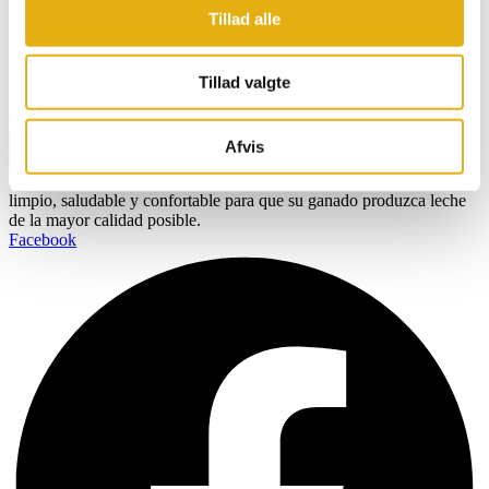
Tillad alle
Suscríbase a nuestro boletín y reciba información
actualizada directamente en su bandeja de entrada
Tillad valgte
Nombre
Correo electrónico
Inscríbete
Afvis
BOBMAN está específicamente diseñado para crear un entorno más
limpio, saludable y confortable para que su ganado produzca leche
de la mayor calidad posible.
Facebook