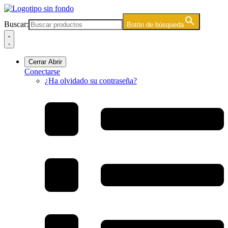
Ir
al
Buscar:
Botón de búsqueda
contenido
Cerrar
Abrir
Conectarse
¿Ha olvidado su contraseña?