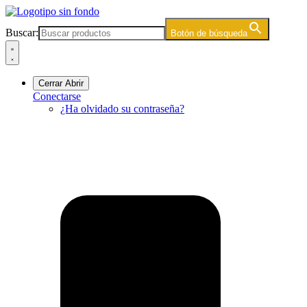
Ir
al
Buscar:
Botón de búsqueda
contenido
Cerrar
Abrir
Conectarse
¿Ha olvidado su contraseña?