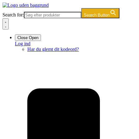
Videre
til
Search for:
Search Button
indhold
Close
Open
Log ind
Har du glemt dit kodeord?