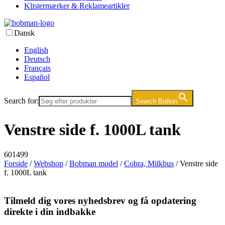
Klistermærker & Reklameartikler
Dansk
English
Deutsch
Français
Español
Search for:
Search Button
Venstre side f. 1000L tank
601499
Forside
/
Webshop
/
Bobman model
/
Cobra, Milkbus
/ Venstre side
f. 1000L tank
Tilmeld dig vores nyhedsbrev og få opdatering
direkte i din indbakke