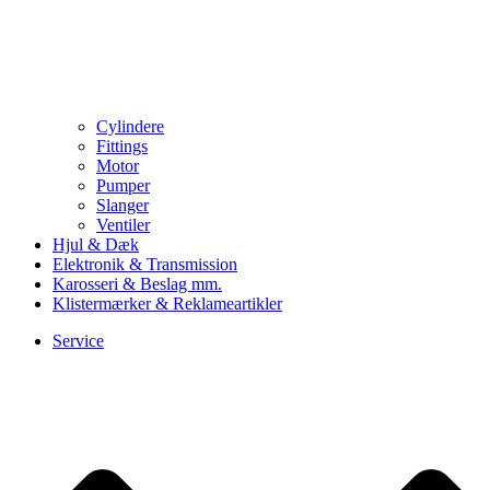
Cylindere
Fittings
Motor
Pumper
Slanger
Ventiler
Hjul & Dæk
Elektronik & Transmission
Karosseri & Beslag mm.
Klistermærker & Reklameartikler
Service