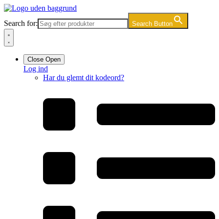
Videre
til
Search for:
Search Button
indhold
Close
Open
Log ind
Har du glemt dit kodeord?