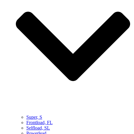
Super, S
Frontload, FL
Selfload, SL
Powerlead