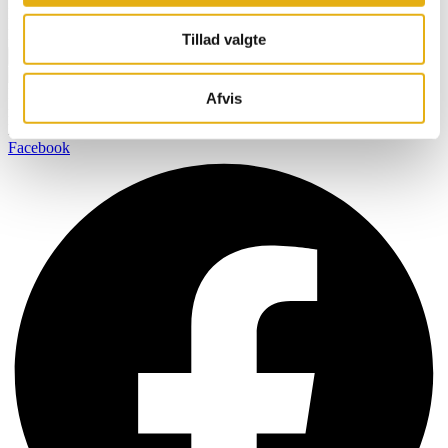
Navn
Email
Tillad valgte
Tilmeld
BOBMAN er specifikt udviklet til at skabe et renere, sundere og
Afvis
mere komfortabelt miljø så dine kvæg kan producere mælk af den
højest mulige kvalitet.
Facebook