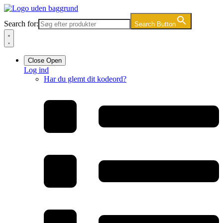
Videre
til
Search for:
Search Button
indhold
Close
Open
Log ind
Har du glemt dit kodeord?