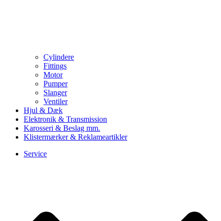
Cylindere
Fittings
Motor
Pumper
Slanger
Ventiler
Hjul & Dæk
Elektronik & Transmission
Karosseri & Beslag mm.
Klistermærker & Reklameartikler
Service