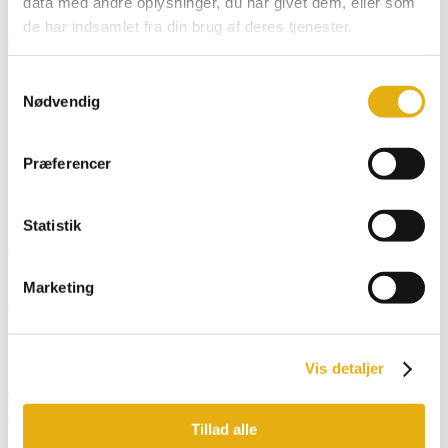
data med andre oplysninger, du har givet dem, eller som
Klistermærker & Reklameartikler
de har indsamlet fra din brug af deres tjenester.
Dansk
Samtykkevalg
English
Nødvendig
Deutsch
Français
Español
Præferencer
Search for:
Search Button
Statistik
Plade over lader, Cobra
Marketing
601580
Forside
/
Webshop
/
Bobman model
/
Cobra, Milkbus
/ Plade over
lader, Cobra
Vis detaljer
Tilmeld dig vores nyhedsbrev og få opdatering
direkte i din indbakke
Tillad alle