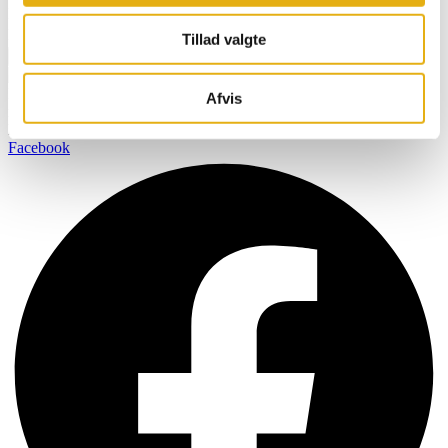
Navn
Email
Tillad valgte
Tilmeld
BOBMAN er specifikt udviklet til at skabe et renere, sundere og
Afvis
mere komfortabelt miljø så dine kvæg kan producere mælk af den
højest mulige kvalitet.
Facebook