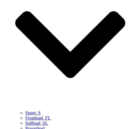
Super, S
Frontload, FL
Selfload, SL
Powerlead