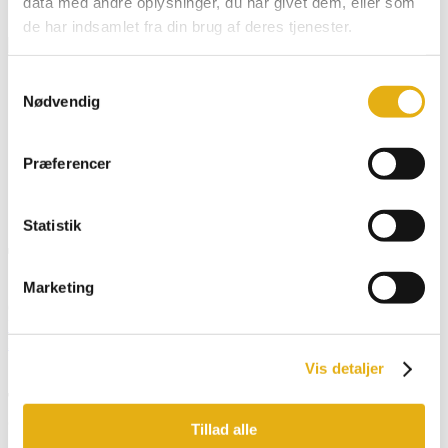
data med andre oplysninger, du har givet dem, eller som
Klistermærker & Reklameartikler
de har indsamlet fra din brug af deres tjenester.
Dansk
Samtykkevalg
English
Nødvendig
Deutsch
Français
Español
Præferencer
Search for:
Search Button
Statistik
Tilslutningskabel Cobra 5,5kW
Marketing
601551
Forside
/
Webshop
/
Bobman model
/
Cobra,
Milkbus
/ Tilslutningskabel Cobra 5,5kW
Vis detaljer
Tilmeld dig vores nyhedsbrev og få opdatering
direkte i din indbakke
Tillad alle