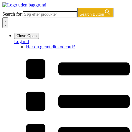
Videre
til
Search for:
Search Button
indhold
Close
Open
Log ind
Har du glemt dit kodeord?