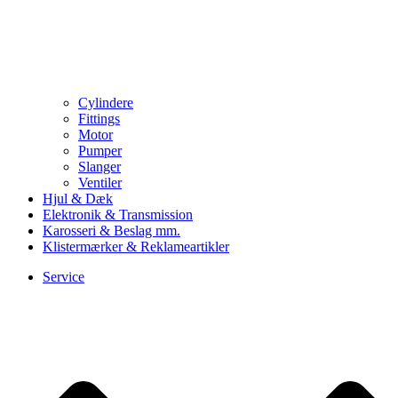
Cylindere
Fittings
Motor
Pumper
Slanger
Ventiler
Hjul & Dæk
Elektronik & Transmission
Karosseri & Beslag mm.
Klistermærker & Reklameartikler
Service