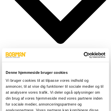
Denne hjemmeside bruger cookies
Cylindere
Fittings
Vi bruger cookies til at tilpasse vores indhold og
Motor
annoncer, til at vise dig funktioner til sociale medier og til
Pumper
Slanger
at analysere vores trafik. Vi deler også oplysninger om
Ventiler
din brug af vores hjemmeside med vores partnere inden
Hjul & Dæk
for sociale medier, annonceringspartnere og
Elektronik & Transmission
Karosseri & Beslag mm.
analysepartnere. Vores partnere kan kombinere disse