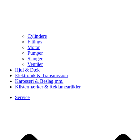
Cylindere
Fittings
Motor
Pumper
Slanger
Ventiler
Hjul & Dæk
Elektronik & Transmission
Karosseri & Beslag mm.
Klistermærker & Reklameartikler
Service