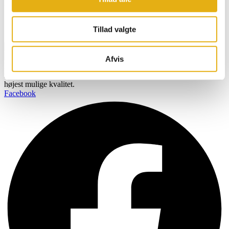
direkte i din indbakke
Navn
Tillad valgte
Email
Tilmeld
Afvis
BOBMAN er specifikt udviklet til at skabe et renere, sundere og
mere komfortabelt miljø så dine kvæg kan producere mælk af den
højest mulige kvalitet.
Facebook