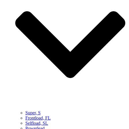
Super, S
Frontload, FL
Selfload, SL
Powerlead