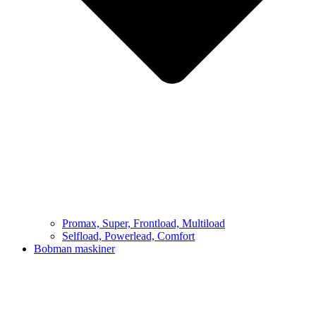
Promax, Super, Frontload, Multiload
Selfload, Powerlead, Comfort
Bobman maskiner