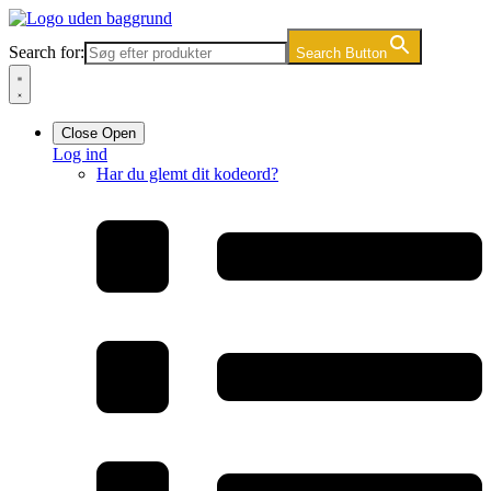
Videre
til
Search for:
Search Button
indhold
Close
Open
Log ind
Har du glemt dit kodeord?