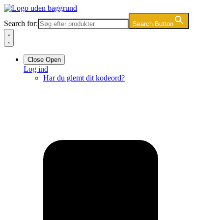
Videre
til
Search for:
Search Button
indhold
Close
Open
Log ind
Har du glemt dit kodeord?