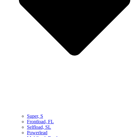
Super, S
Frontload, FL
Selfload, SL
Powerlead