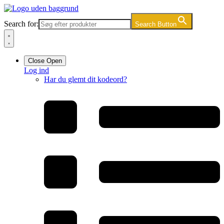
Videre
til
Search for:
Search Button
indhold
Close
Open
Log ind
Har du glemt dit kodeord?