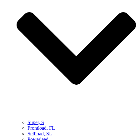
Super, S
Frontload, FL
Selfload, SL
Powerlead