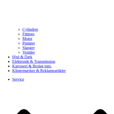
Cylindere
Fittings
Motor
Pumper
Slanger
Ventiler
Hjul & Dæk
Elektronik & Transmission
Karosseri & Beslag mm.
Klistermærker & Reklameartikler
Service