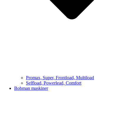
Promax, Super, Frontload, Multiload
Selfload, Powerlead, Comfort
Bobman maskiner