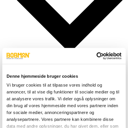
Denne hjemmeside bruger cookies
Vi bruger cookies til at tilpasse vores indhold og
Cylindere
Fittings
annoncer, til at vise dig funktioner til sociale medier og til
Motor
at analysere vores trafik. Vi deler også oplysninger om
Pumper
din brug af vores hjemmeside med vores partnere inden
Slanger
Ventiler
for sociale medier, annonceringspartnere og
Hjul & Dæk
analysepartnere. Vores partnere kan kombinere disse
Elektronik & Transmission
data med andre oplysninger, du har givet dem, eller som
Karosseri & Beslag mm.