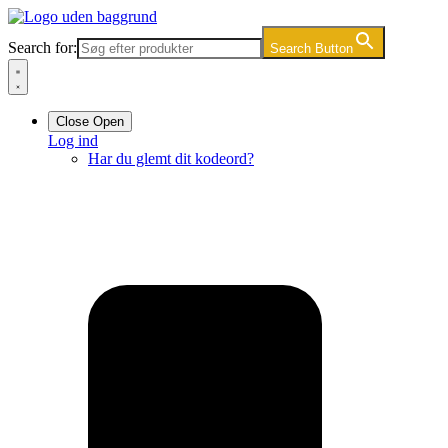
Videre
til
Search for:
Search Button
indhold
Close
Open
Log ind
Har du glemt dit kodeord?