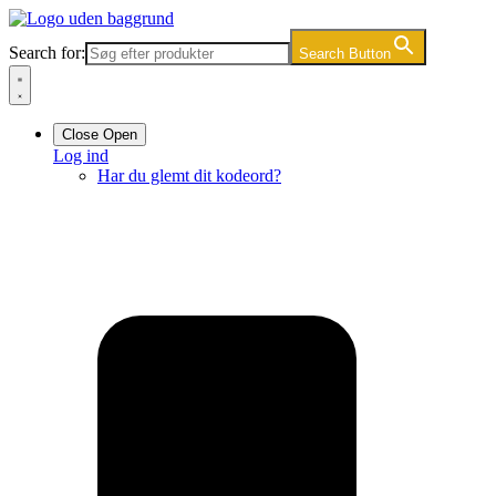
Videre
til
Search for:
Search Button
indhold
Close
Open
Log ind
Har du glemt dit kodeord?