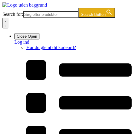
Videre
til
Search for:
Search Button
indhold
Close
Open
Log ind
Har du glemt dit kodeord?