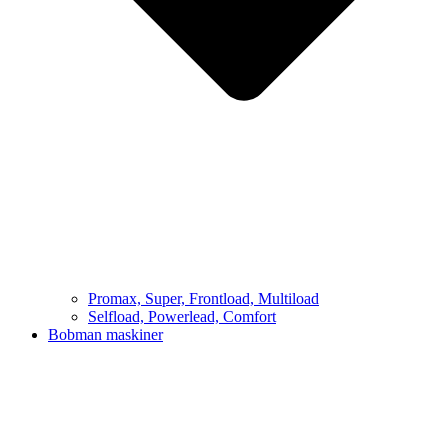
Promax, Super, Frontload, Multiload
Selfload, Powerlead, Comfort
Bobman maskiner