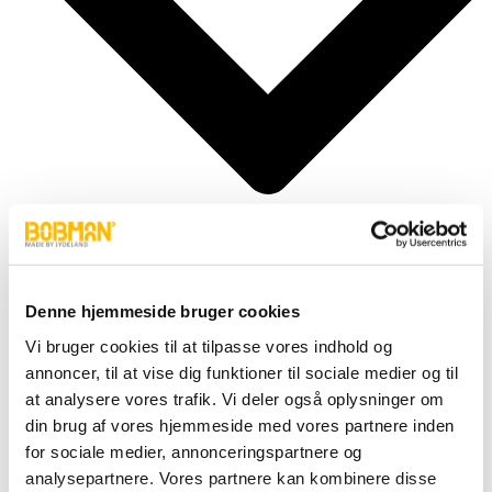
Denne hjemmeside bruger cookies
Cylindere
Vi bruger cookies til at tilpasse vores indhold og
Fittings
Motor
annoncer, til at vise dig funktioner til sociale medier og til
Pumper
at analysere vores trafik. Vi deler også oplysninger om
Slanger
din brug af vores hjemmeside med vores partnere inden
Ventiler
Hjul & Dæk
for sociale medier, annonceringspartnere og
Elektronik & Transmission
analysepartnere. Vores partnere kan kombinere disse
Karosseri & Beslag mm.