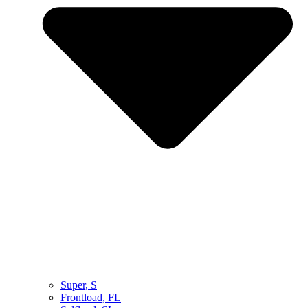
Super, S
Frontload, FL