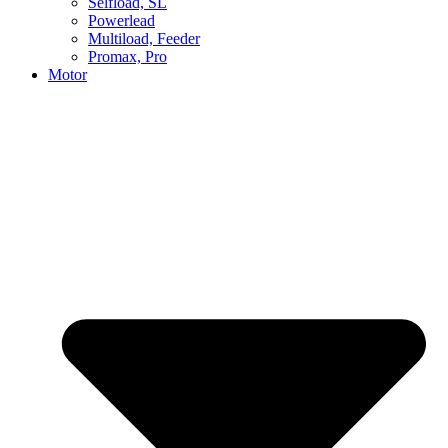
Selfload, SL
Powerlead
Multiload, Feeder
Promax, Pro
Motor