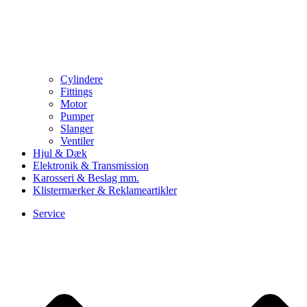
Cylindere
Fittings
Motor
Pumper
Slanger
Ventiler
Hjul & Dæk
Elektronik & Transmission
Karosseri & Beslag mm.
Klistermærker & Reklameartikler
Service