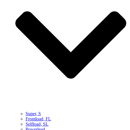
Super, S
Frontload, FL
Selfload, SL
Powerlead