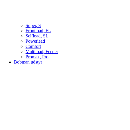
Super, S
Frontload, FL
Selfload, SL
Powerlead
Comfort
Multiload, Feeder
Promax, Pro
Bobman udstyr