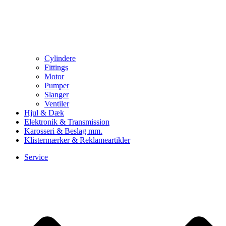
Cylindere
Fittings
Motor
Pumper
Slanger
Ventiler
Hjul & Dæk
Elektronik & Transmission
Karosseri & Beslag mm.
Klistermærker & Reklameartikler
Service