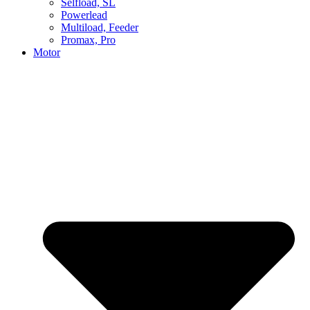
Selfload, SL
Powerlead
Multiload, Feeder
Promax, Pro
Motor