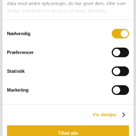
data med andre oplysninger, du har givet dem, eller som
Klistermærker & Reklameartikler
de har indsamlet fra din brug af deres tjenester.
Dansk
Samtykkevalg
English
Nødvendig
Deutsch
Français
Español
Præferencer
Search for:
Search Button
Statistik
Motorplade Venstre
Marketing
601352
Passer til elmotor
Forside
/
Webshop
/
Bobman model
/
Promax, Pro
/ Motorplade
Venstre
Vis detaljer
Tilmeld dig vores nyhedsbrev og få opdatering
Tillad alle
direkte i din indbakke