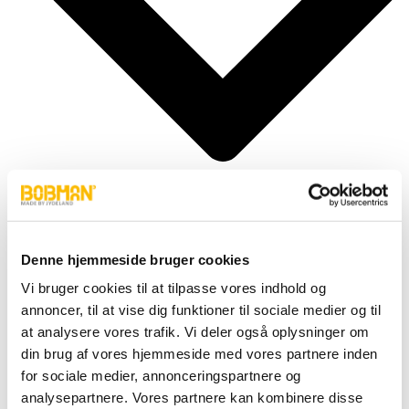
Denne hjemmeside bruger cookies
Cylindere
Vi bruger cookies til at tilpasse vores indhold og
Fittings
Motor
annoncer, til at vise dig funktioner til sociale medier og til
Pumper
at analysere vores trafik. Vi deler også oplysninger om
Slanger
din brug af vores hjemmeside med vores partnere inden
Ventiler
Hjul & Dæk
for sociale medier, annonceringspartnere og
Elektronik & Transmission
analysepartnere. Vores partnere kan kombinere disse
Karosseri & Beslag mm.