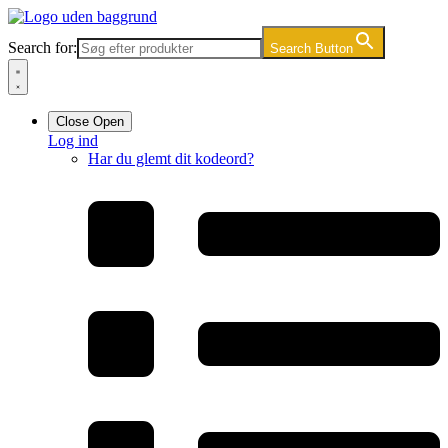
Videre
til
Search for:
Search Button
indhold
Close
Open
Log ind
Har du glemt dit kodeord?