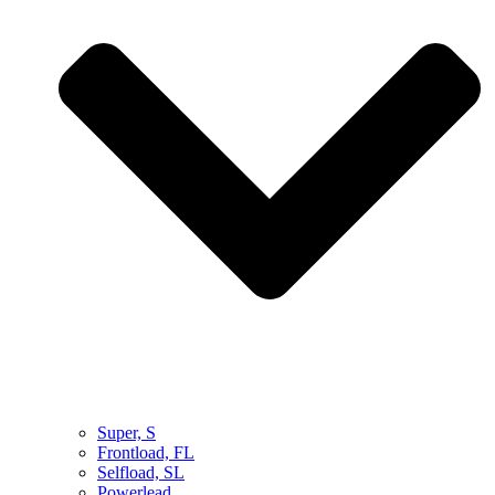
Super, S
Frontload, FL
Selfload, SL
Powerlead