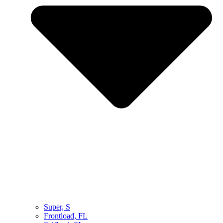
Super, S
Frontload, FL