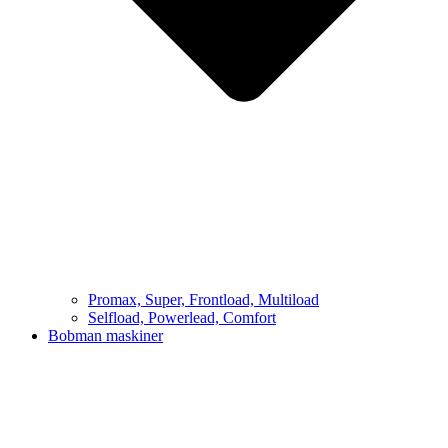
Promax, Super, Frontload, Multiload
Selfload, Powerlead, Comfort
Bobman maskiner