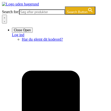
Videre
til
Search for:
Search Button
indhold
Close
Open
Log ind
Har du glemt dit kodeord?