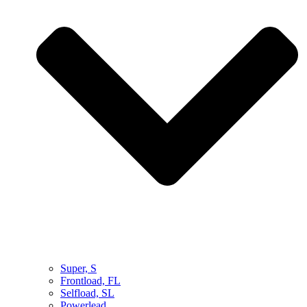
Super, S
Frontload, FL
Selfload, SL
Powerlead