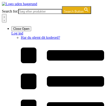
Videre
til
Search for:
Search Button
indhold
Close
Open
Log ind
Har du glemt dit kodeord?