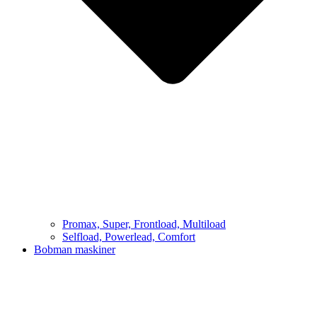
Promax, Super, Frontload, Multiload
Selfload, Powerlead, Comfort
Bobman maskiner