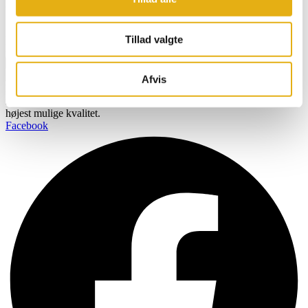
direkte i din indbakke
Navn
Tillad valgte
Email
Tilmeld
Afvis
BOBMAN er specifikt udviklet til at skabe et renere, sundere og
mere komfortabelt miljø så dine kvæg kan producere mælk af den
højest mulige kvalitet.
Facebook