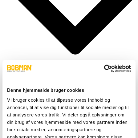
Denne hjemmeside bruger cookies
Cylindere
Fittings
Vi bruger cookies til at tilpasse vores indhold og
Motor
annoncer, til at vise dig funktioner til sociale medier og til
Pumper
Slanger
at analysere vores trafik. Vi deler også oplysninger om
Ventiler
din brug af vores hjemmeside med vores partnere inden
Hjul & Dæk
for sociale medier, annonceringspartnere og
Elektronik & Transmission
Karosseri & Beslag mm.
analysepartnere. Vores partnere kan kombinere disse