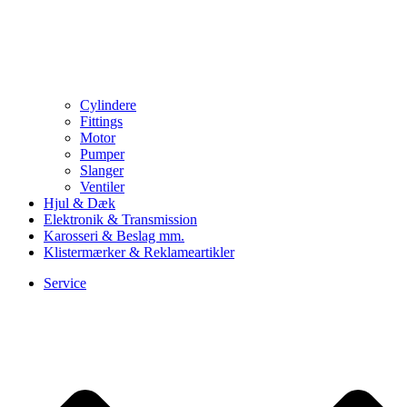
Cylindere
Fittings
Motor
Pumper
Slanger
Ventiler
Hjul & Dæk
Elektronik & Transmission
Karosseri & Beslag mm.
Klistermærker & Reklameartikler
Service