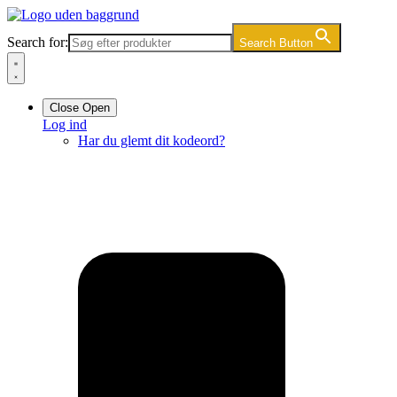
Videre
til
Search for:
Search Button
indhold
Close
Open
Log ind
Har du glemt dit kodeord?