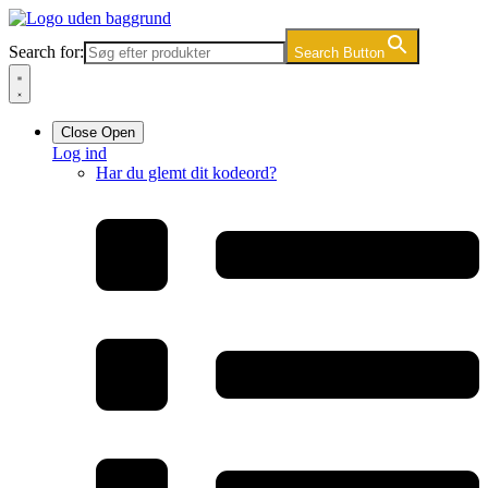
Videre
til
Search for:
Search Button
indhold
Close
Open
Log ind
Har du glemt dit kodeord?