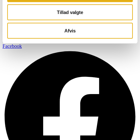
Navn
Email
Tillad valgte
Tilmeld
BOBMAN er specifikt udviklet til at skabe et renere, sundere og
Afvis
mere komfortabelt miljø så dine kvæg kan producere mælk af den
højest mulige kvalitet.
Facebook