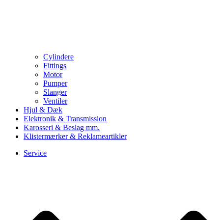
Cylindere
Fittings
Motor
Pumper
Slanger
Ventiler
Hjul & Dæk
Elektronik & Transmission
Karosseri & Beslag mm.
Klistermærker & Reklameartikler
Service