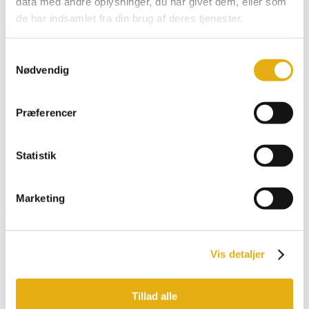
data med andre oplysninger, du har givet dem, eller som
Klistermærker & Reklameartikler
de har indsamlet fra din brug af deres tjenester.
Dansk
Samtykkevalg
English
Nødvendig
Deutsch
Français
Español
Præferencer
Search for:
Search Button
Statistik
Spjæld for blæser, SL/PL
Marketing
601919
Forside
/
Webshop
/
Bobman model
/
Selfload, SL
/ Spjæld for
blæser, SL/PL
Vis detaljer
Tilmeld dig vores nyhedsbrev og få opdatering
direkte i din indbakke
Tillad alle