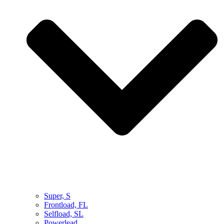
Super, S
Frontload, FL
Selfload, SL
Powerlead