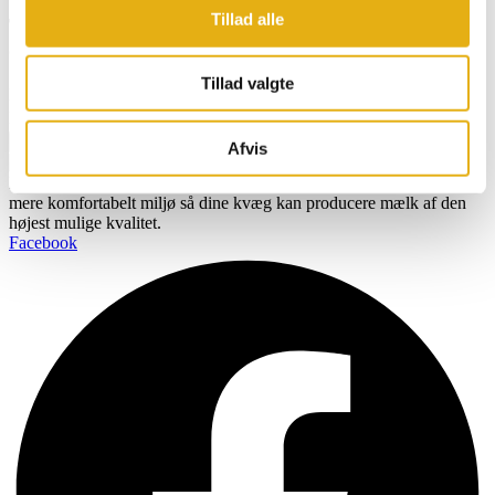
Tillad alle
Tilmeld dig vores nyhedsbrev og få opdatering
direkte i din indbakke
Tillad valgte
Navn
Email
Tilmeld
Afvis
BOBMAN er specifikt udviklet til at skabe et renere, sundere og
mere komfortabelt miljø så dine kvæg kan producere mælk af den
højest mulige kvalitet.
Facebook