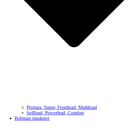
Promax, Super, Frontload, Multiload
Selfload, Powerlead, Comfort
Bobman maskiner