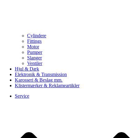
Cylindere
Fittings
Motor
Pumper
Slanger
Ventiler
Hjul & Dæk
Elektronik & Transmission
Karosseri & Beslag mm.
Klistermærker & Reklameartikler
Service