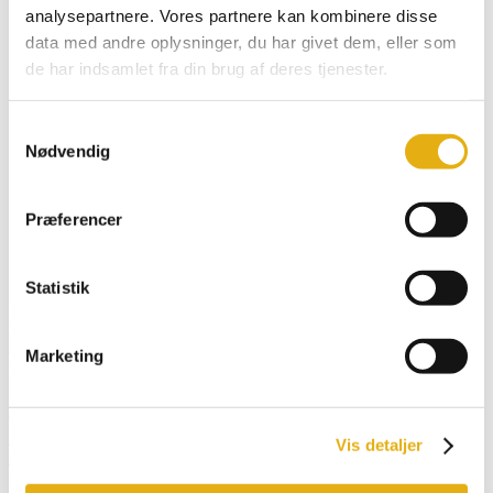
Klistermærker & Reklameartikler
analysepartnere. Vores partnere kan kombinere disse
data med andre oplysninger, du har givet dem, eller som
de har indsamlet fra din brug af deres tjenester.
Dansk
Samtykkevalg
English
Nødvendig
Deutsch
Français
Español
Præferencer
Search for:
Search Button
Statistik
Ministrøkasse 10L, Super &
Frontload
Marketing
602029
Forside
/
Webshop
/
Bobman udstyr
/
FRONTLOAD
Vis detaljer
UDSTYR
/ Ministrøkasse 10L, Super & Frontload