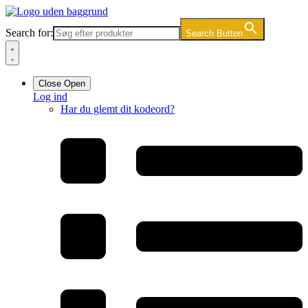
Videre
til
Search for:
Search Button
indhold
Close
Open
Log ind
Har du glemt dit kodeord?