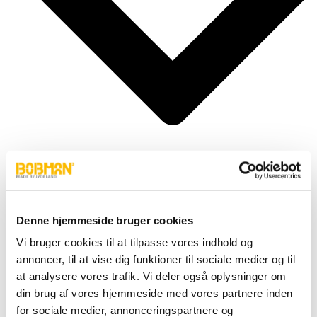
Cylindere
Denne hjemmeside bruger cookies
Fittings
Motor
Vi bruger cookies til at tilpasse vores indhold og
Pumper
annoncer, til at vise dig funktioner til sociale medier og til
Slanger
Ventiler
at analysere vores trafik. Vi deler også oplysninger om
Hjul & Dæk
din brug af vores hjemmeside med vores partnere inden
Elektronik & Transmission
for sociale medier, annonceringspartnere og
Karosseri & Beslag mm.