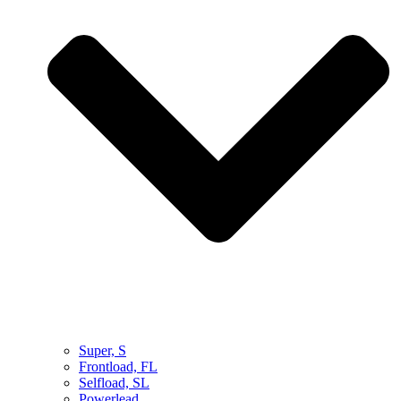
Super, S
Frontload, FL
Selfload, SL
Powerlead