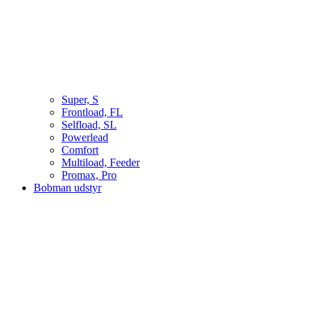
Super, S
Frontload, FL
Selfload, SL
Powerlead
Comfort
Multiload, Feeder
Promax, Pro
Bobman udstyr