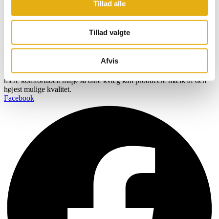
Tilmeld dig vores nyhedsbrev og få opdatering
Tillad alle
direkte i din indbakke
Tillad valgte
Navn
Email
Tilmeld
Afvis
BOBMAN er specifikt udviklet til at skabe et renere, sundere og
mere komfortabelt miljø så dine kvæg kan producere mælk af den
højest mulige kvalitet.
Facebook