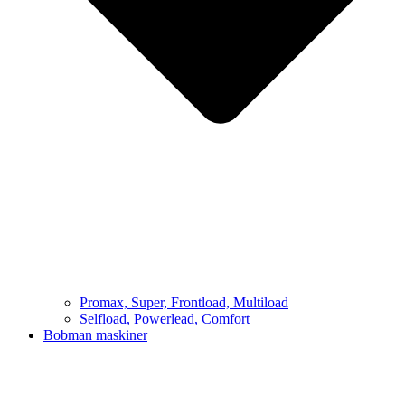
Promax, Super, Frontload, Multiload
Selfload, Powerlead, Comfort
Bobman maskiner