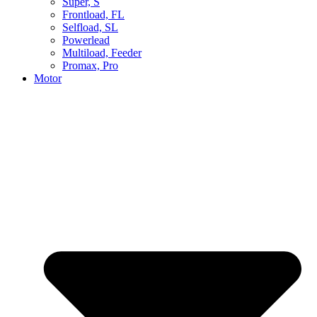
Super, S
Frontload, FL
Selfload, SL
Powerlead
Multiload, Feeder
Promax, Pro
Motor