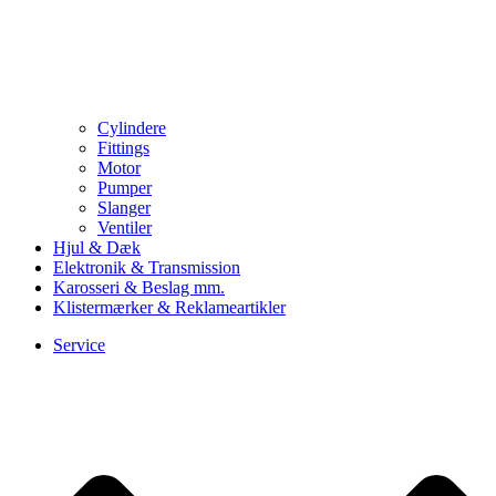
Cylindere
Fittings
Motor
Pumper
Slanger
Ventiler
Hjul & Dæk
Elektronik & Transmission
Karosseri & Beslag mm.
Klistermærker & Reklameartikler
Service