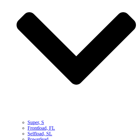
Super, S
Frontload, FL
Selfload, SL
Powerlead