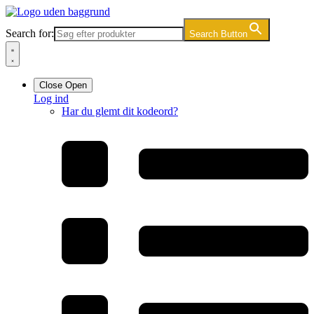
Videre
til
Search for:
Search Button
indhold
Close
Open
Log ind
Har du glemt dit kodeord?