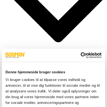
Cylindere
Denne hjemmeside bruger cookies
Fittings
Vi bruger cookies til at tilpasse vores indhold og
Motor
Pumper
annoncer, til at vise dig funktioner til sociale medier og til
Slanger
at analysere vores trafik. Vi deler også oplysninger om
Ventiler
din brug af vores hjemmeside med vores partnere inden
Hjul & Dæk
Elektronik & Transmission
for sociale medier, annonceringspartnere og
Karosseri & Beslag mm.