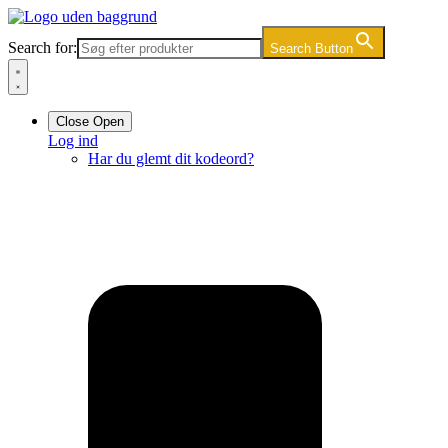
Videre
til
Search for:
Search Button
indhold
Close
Open
Log ind
Har du glemt dit kodeord?