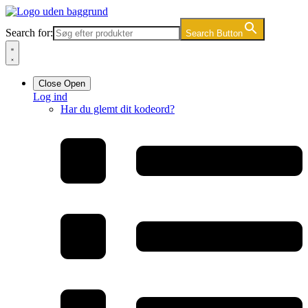
Videre
til
Search for:
Search Button
indhold
Close
Open
Log ind
Har du glemt dit kodeord?