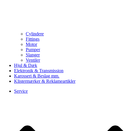
Cylindere
Fittings
Motor
Pumper
Slanger
Ventiler
Hjul & Dæk
Elektronik & Transmission
Karosseri & Beslag mm.
Klistermærker & Reklameartikler
Service