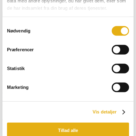
data med andre oplysninger, du har givet dem, eller som
Klistermærker & Reklameartikler
de har indsamlet fra din brug af deres tjenester.
Dansk
Samtykkevalg
English
Nødvendig
Deutsch
Français
Español
Præferencer
Search for:
Search Button
Statistik
Foderskubber 110 cm
Marketing
602026
Forside
/
Webshop
/
Bobman udstyr
/
Supe, S
/ Foderskubber 110
cm
Vis detaljer
Tilmeld dig vores nyhedsbrev og få opdatering
direkte i din indbakke
Tillad alle