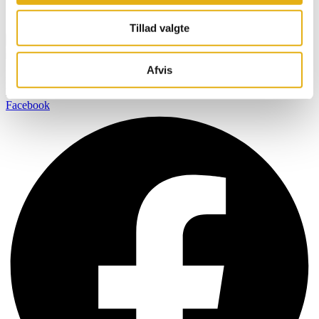
Navn
Email
Tillad valgte
Tilmeld
BOBMAN er specifikt udviklet til at skabe et renere, sundere og
Afvis
mere komfortabelt miljø så dine kvæg kan producere mælk af den
højest mulige kvalitet.
Facebook