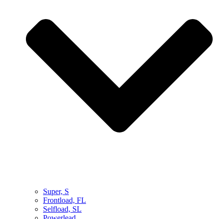
Super, S
Frontload, FL
Selfload, SL
Powerlead