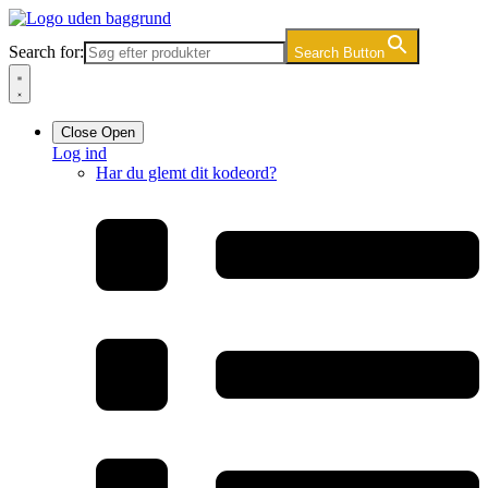
Videre
til
Search for:
Search Button
indhold
Close
Open
Log ind
Har du glemt dit kodeord?