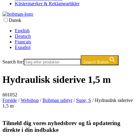
Klistermærker & Reklameartikler
Dansk
English
Deutsch
Français
Español
Search for:
Search Button
Hydraulisk siderive 1,5 m
601052
Forside
/
Webshop
/
Bobman udstyr
/
Supe, S
/ Hydraulisk siderive
1,5 m
Tilmeld dig vores nyhedsbrev og få opdatering
direkte i din indbakke