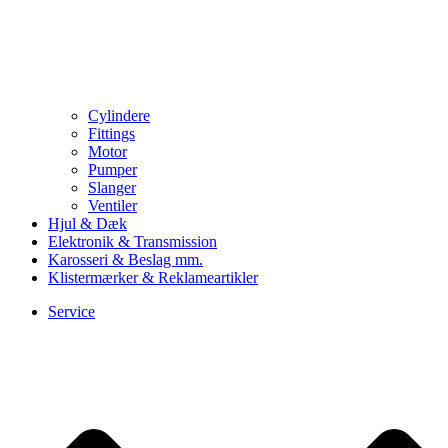
Cylindere
Fittings
Motor
Pumper
Slanger
Ventiler
Hjul & Dæk
Elektronik & Transmission
Karosseri & Beslag mm.
Klistermærker & Reklameartikler
Service