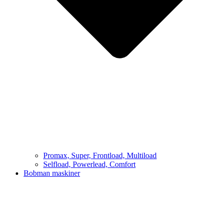
Promax, Super, Frontload, Multiload
Selfload, Powerlead, Comfort
Bobman maskiner