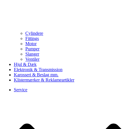
Cylindere
Fittings
Motor
Pumper
Slanger
Ventiler
Hjul & Dæk
Elektronik & Transmission
Karosseri & Beslag mm.
Klistermærker & Reklameartikler
Service