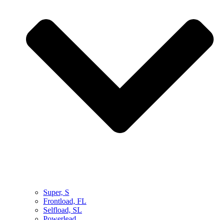
Super, S
Frontload, FL
Selfload, SL
Powerlead