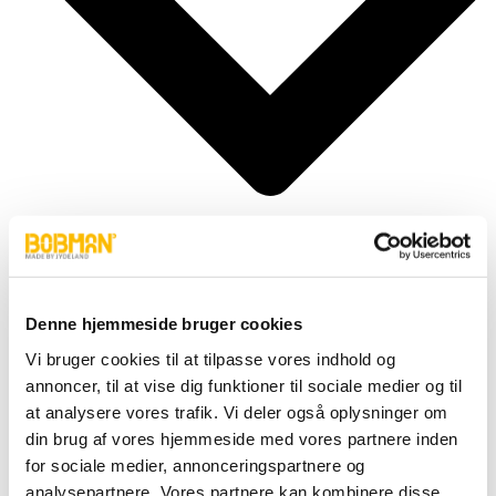
Denne hjemmeside bruger cookies
Cylindere
Fittings
Vi bruger cookies til at tilpasse vores indhold og
Motor
annoncer, til at vise dig funktioner til sociale medier og til
Pumper
Slanger
at analysere vores trafik. Vi deler også oplysninger om
Ventiler
din brug af vores hjemmeside med vores partnere inden
Hjul & Dæk
for sociale medier, annonceringspartnere og
Elektronik & Transmission
Karosseri & Beslag mm.
analysepartnere. Vores partnere kan kombinere disse