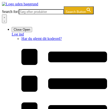
Videre
til
Search for:
Search Button
indhold
Close
Open
Log ind
Har du glemt dit kodeord?