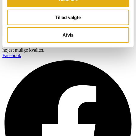
direkte i din indbakke
Navn
Tillad valgte
Email
Tilmeld
Afvis
BOBMAN er specifikt udviklet til at skabe et renere, sundere og
mere komfortabelt miljø så dine kvæg kan producere mælk af den
højest mulige kvalitet.
Facebook