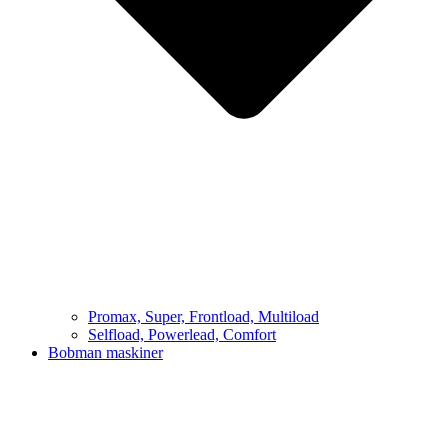
Promax, Super, Frontload, Multiload
Selfload, Powerlead, Comfort
Bobman maskiner