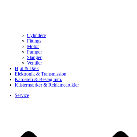
Cylindere
Fittings
Motor
Pumper
Slanger
Ventiler
Hjul & Dæk
Elektronik & Transmission
Karosseri & Beslag mm.
Klistermærker & Reklameartikler
Service