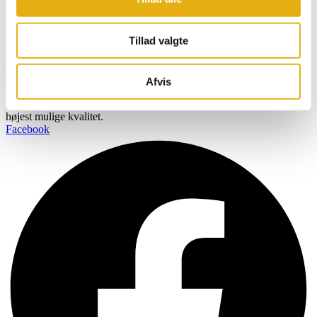
direkte i din indbakke
Navn
Tillad valgte
Email
Tilmeld
Afvis
BOBMAN er specifikt udviklet til at skabe et renere, sundere og
mere komfortabelt miljø så dine kvæg kan producere mælk af den
højest mulige kvalitet.
Facebook