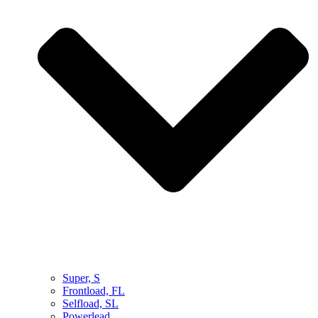
Super, S
Frontload, FL
Selfload, SL
Powerlead