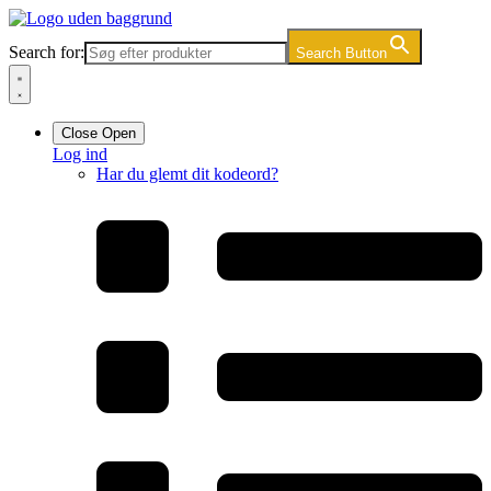
Videre
til
Search for:
Search Button
indhold
Close
Open
Log ind
Har du glemt dit kodeord?