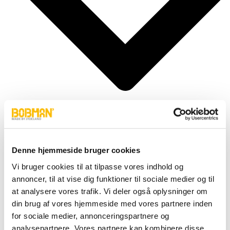
Denne hjemmeside bruger cookies
Cylindere
Fittings
Vi bruger cookies til at tilpasse vores indhold og
Motor
annoncer, til at vise dig funktioner til sociale medier og til
Pumper
Slanger
at analysere vores trafik. Vi deler også oplysninger om
Ventiler
din brug af vores hjemmeside med vores partnere inden
Hjul & Dæk
for sociale medier, annonceringspartnere og
Elektronik & Transmission
Karosseri & Beslag mm.
analysepartnere. Vores partnere kan kombinere disse