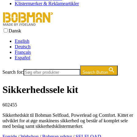
Klistermærker & Reklameartikler
Dansk
English
Deutsch
Français
Español
Search for:
Search Button
Sikkerhedssele kit
602455
Sikkerhedskit til Bobman Selfload, Powerlead og Comfort. Kittet er
udviklet for at øge maskinens sikkerhed og består af komplet sele
med beslag samt sikkerhedsklistermærker.
Forside
/
Webshop
/
Bobman udstyr
/
SELFLOAD