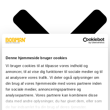
Denne hjemmeside bruger cookies
Vi bruger cookies til at tilpasse vores indhold og
annoncer, til at vise dig funktioner til sociale medier og til
at analysere vores trafik. Vi deler også oplysninger om
din brug af vores hjemmeside med vores partnere inden
for sociale medier, annonceringspartnere og
analysepartnere. Vores partnere kan kombinere disse
Super, S
Frontload, FL
data med andre oplysninger, du har givet dem, eller som
Selfload, SL
de har indsamlet fra din brug af deres tjenester.
Powerlead