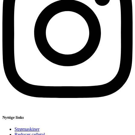
Nyttige links
Strømaskiner
Reducer celletal