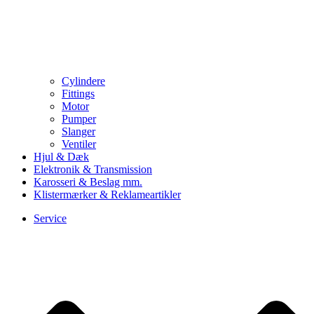
Cylindere
Fittings
Motor
Pumper
Slanger
Ventiler
Hjul & Dæk
Elektronik & Transmission
Karosseri & Beslag mm.
Klistermærker & Reklameartikler
Service