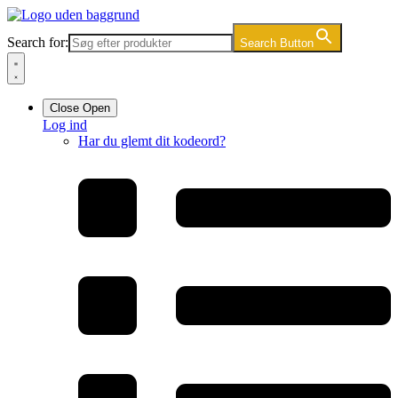
Videre
til
Search for:
Search Button
indhold
Close
Open
Log ind
Har du glemt dit kodeord?