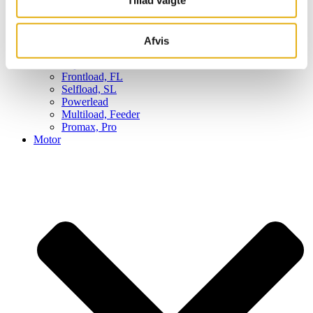
Afvis
Super, S
Frontload, FL
Selfload, SL
Powerlead
Multiload, Feeder
Promax, Pro
Motor