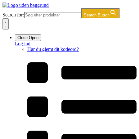
Videre
til
Search for:
Search Button
indhold
Close
Open
Log ind
Har du glemt dit kodeord?