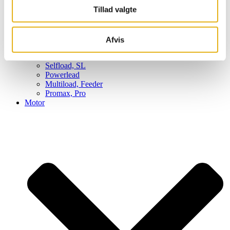
Tillad valgte
Afvis
Super, S
Frontload, FL
Selfload, SL
Powerlead
Multiload, Feeder
Promax, Pro
Motor