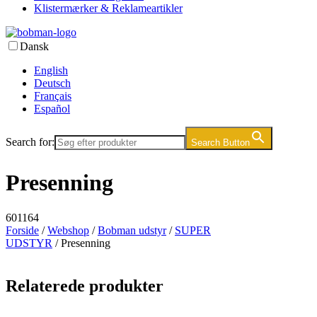
Klistermærker & Reklameartikler
Dansk
English
Deutsch
Français
Español
Search for:
Search Button
Presenning
601164
Forside
/
Webshop
/
Bobman udstyr
/
SUPER
UDSTYR
/ Presenning
Relaterede produkter