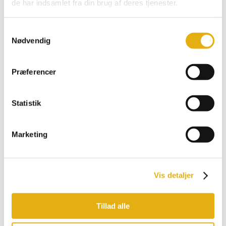
de har indsamlet fra din brug af deres tjenester.
Comfort
Multiload, Feeder
Promax, Pro
Samtykkevalg
Bobman udstyr
Nødvendig
Præferencer
Statistik
Marketing
Vis detaljer
Tillad alle