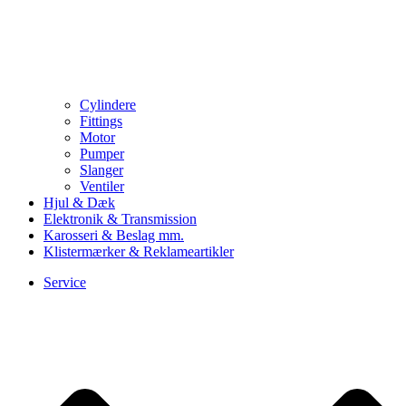
Cylindere
Fittings
Motor
Pumper
Slanger
Ventiler
Hjul & Dæk
Elektronik & Transmission
Karosseri & Beslag mm.
Klistermærker & Reklameartikler
Service