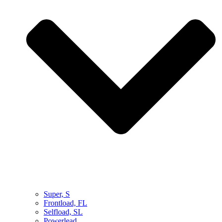
Super, S
Frontload, FL
Selfload, SL
Powerlead