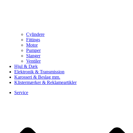
Cylindere
Fittings
Motor
Pumper
Slanger
Ventiler
Hjul & Dæk
Elektronik & Transmission
Karosseri & Beslag mm.
Klistermærker & Reklameartikler
Service