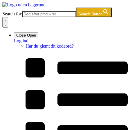
Videre
til
Search for:
Search Button
indhold
Close
Open
Log ind
Har du glemt dit kodeord?