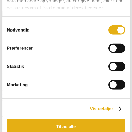
data med andre oplysninger, du har givet dem, eller som
Klistermærker & Reklameartikler
de har indsamlet fra din brug af deres tjenester.
Dansk
Samtykkevalg
English
Nødvendig
Deutsch
Français
Español
Præferencer
Search for:
Search Button
Statistik
Kugleleje f. 1WD modeller
Marketing
601907
Forside
/
Webshop
/
Elektronik & Transmission
/ Kugleleje f. 1WD
modeller
Vis detaljer
Tilmeld dig vores nyhedsbrev og få opdatering
direkte i din indbakke
Tillad alle