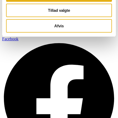
Navn
Email
Tillad valgte
Tilmeld
BOBMAN er specifikt udviklet til at skabe et renere, sundere og
Afvis
mere komfortabelt miljø så dine kvæg kan producere mælk af den
højest mulige kvalitet.
Facebook