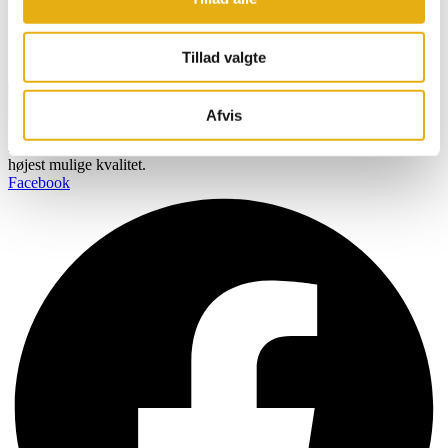
direkte i din indbakke
Navn
Tillad valgte
Email
Tilmeld
Afvis
BOBMAN er specifikt udviklet til at skabe et renere, sundere og
mere komfortabelt miljø så dine kvæg kan producere mælk af den
højest mulige kvalitet.
Facebook