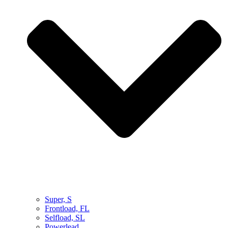
Super, S
Frontload, FL
Selfload, SL
Powerlead