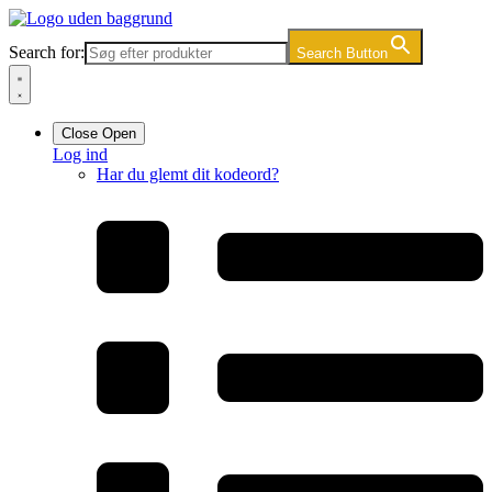
Videre
til
Search for:
Search Button
indhold
Close
Open
Log ind
Har du glemt dit kodeord?