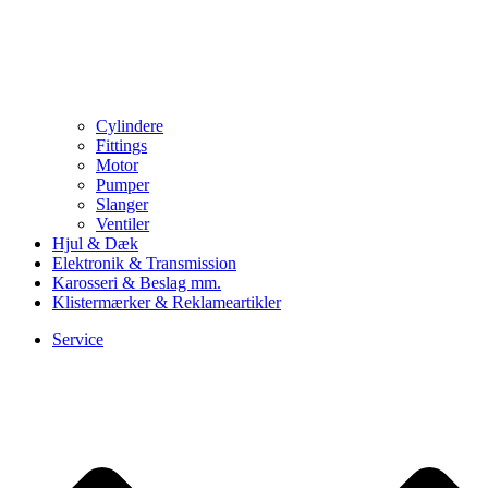
Cylindere
Fittings
Motor
Pumper
Slanger
Ventiler
Hjul & Dæk
Elektronik & Transmission
Karosseri & Beslag mm.
Klistermærker & Reklameartikler
Service