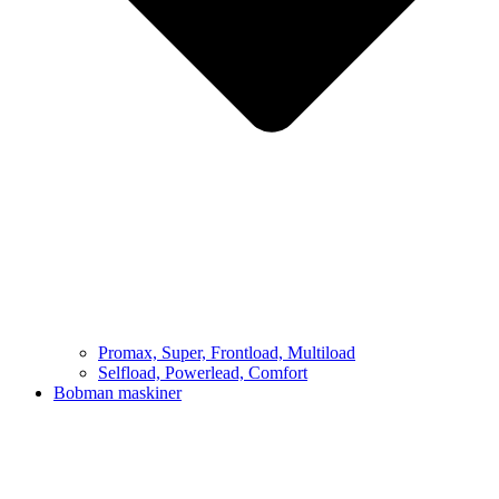
Promax, Super, Frontload, Multiload
Selfload, Powerlead, Comfort
Bobman maskiner