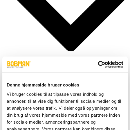
Denne hjemmeside bruger cookies
Cylindere
Fittings
Vi bruger cookies til at tilpasse vores indhold og
Motor
annoncer, til at vise dig funktioner til sociale medier og til
Pumper
Slanger
at analysere vores trafik. Vi deler også oplysninger om
Ventiler
din brug af vores hjemmeside med vores partnere inden
Hjul & Dæk
for sociale medier, annonceringspartnere og
Elektronik & Transmission
Karosseri & Beslag mm.
analysepartnere. Vores partnere kan kombinere disse