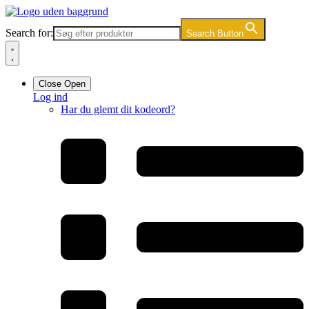
Videre
til
Search for:
Search Button
indhold
Close
Open
Log ind
Har du glemt dit kodeord?