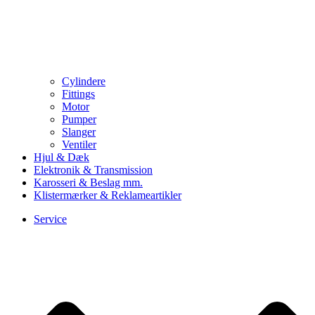
Cylindere
Fittings
Motor
Pumper
Slanger
Ventiler
Hjul & Dæk
Elektronik & Transmission
Karosseri & Beslag mm.
Klistermærker & Reklameartikler
Service