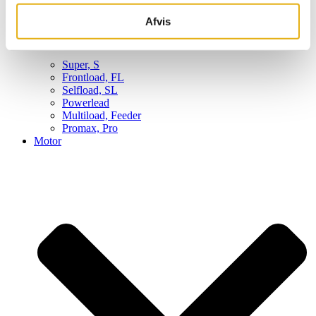
Afvis
Super, S
Frontload, FL
Selfload, SL
Powerlead
Multiload, Feeder
Promax, Pro
Motor