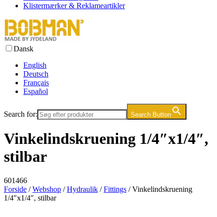
Klistermærker & Reklameartikler
Dansk
English
Deutsch
Français
Español
Search for:
Search Button
Vinkelindskruening 1/4″x1/4″,
stilbar
601466
Forside
/
Webshop
/
Hydraulik
/
Fittings
/ Vinkelindskruening
1/4″x1/4″, stilbar