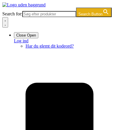
Videre
til
Search for:
Search Button
indhold
Close
Open
Log ind
Har du glemt dit kodeord?