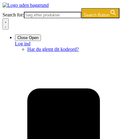
Videre
til
Search for:
Search Button
indhold
Close
Open
Log ind
Har du glemt dit kodeord?