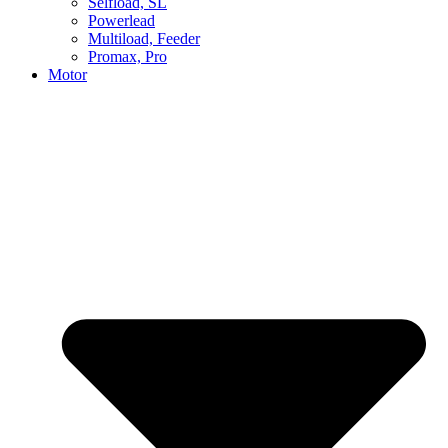
Selfload, SL
Powerlead
Multiload, Feeder
Promax, Pro
Motor