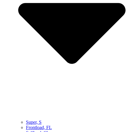
Super, S
Frontload, FL