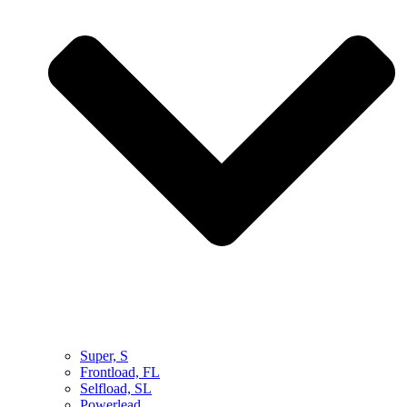
Super, S
Frontload, FL
Selfload, SL
Powerlead