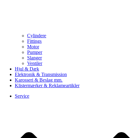
Cylindere
Fittings
Motor
Pumper
Slanger
Ventiler
Hjul & Dæk
Elektronik & Transmission
Karosseri & Beslag mm.
Klistermærker & Reklameartikler
Service