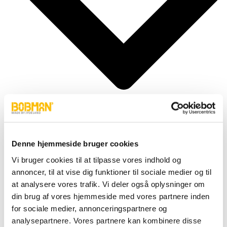
Denne hjemmeside bruger cookies
Cylindere
Vi bruger cookies til at tilpasse vores indhold og
Fittings
Motor
annoncer, til at vise dig funktioner til sociale medier og til
Pumper
at analysere vores trafik. Vi deler også oplysninger om
Slanger
din brug af vores hjemmeside med vores partnere inden
Ventiler
Hjul & Dæk
for sociale medier, annonceringspartnere og
Elektronik & Transmission
analysepartnere. Vores partnere kan kombinere disse
Karosseri & Beslag mm.