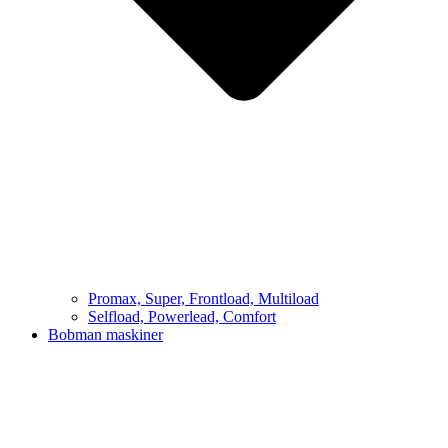
Promax, Super, Frontload, Multiload
Selfload, Powerlead, Comfort
Bobman maskiner