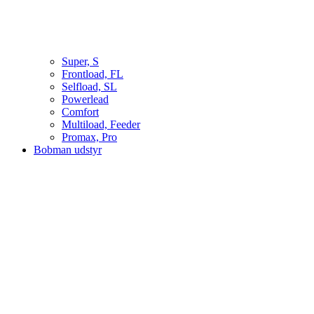
Super, S
Frontload, FL
Selfload, SL
Powerlead
Comfort
Multiload, Feeder
Promax, Pro
Bobman udstyr