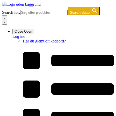
Videre
til
Search for:
Search Button
indhold
Close
Open
Log ind
Har du glemt dit kodeord?