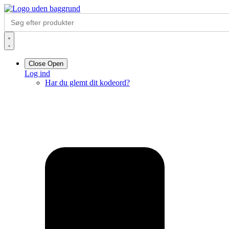
Videre
Search
til
for:
indhold
Close
Open
Log ind
Har du glemt dit kodeord?