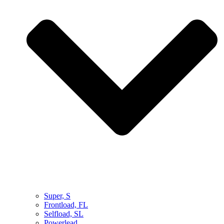
Super, S
Frontload, FL
Selfload, SL
Powerlead