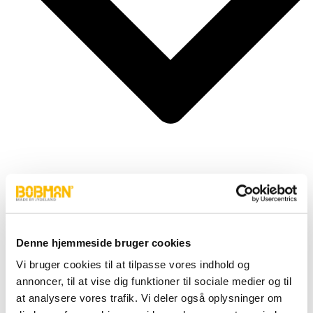
Cylindere
Fittings
Motor
Denne hjemmeside bruger cookies
Pumper
Slanger
Vi bruger cookies til at tilpasse vores indhold og
Ventiler
annoncer, til at vise dig funktioner til sociale medier og til
Hjul & Dæk
Elektronik & Transmission
at analysere vores trafik. Vi deler også oplysninger om
Karosseri & Beslag mm.