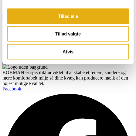
UDLUFTNINGSSLANGE
601224
Tillad alle
Se mere
Tilmeld dig vores nyhedsbrev og få opdatering
Tillad valgte
direkte i din indbakke
Navn
Afvis
Email
Tilmeld
BOBMAN er specifikt udviklet til at skabe et renere, sundere og
mere komfortabelt miljø så dine kvæg kan producere mælk af den
højest mulige kvalitet.
Facebook