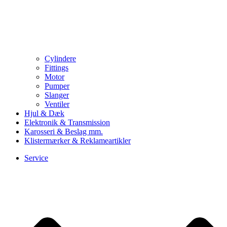
Cylindere
Fittings
Motor
Pumper
Slanger
Ventiler
Hjul & Dæk
Elektronik & Transmission
Karosseri & Beslag mm.
Klistermærker & Reklameartikler
Service