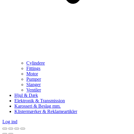
Cylindere
Fittings
Motor
Pumper
Slanger
Ventiler
Hjul & Dæk
Elektronik & Transmission
Karosseri & Beslag mm.
Klistermærker & Reklameartikler
Log ind