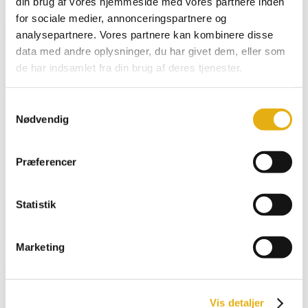
din brug af vores hjemmeside med vores partnere inden
Klistermærker & Reklameartikler
for sociale medier, annonceringspartnere og
analysepartnere. Vores partnere kan kombinere disse
Dansk
data med andre oplysninger, du har givet dem, eller som
de har indsamlet fra din brug af deres tjenester.
English
Deutsch
Français
Samtykkevalg
Español
Nødvendig
Search for:
Search Button
Præferencer
Udluftningsprop 3/8″
Statistik
601368
Forside
/
Webshop
/
KAROSSERI & BESLAG
M
/ Udluftningsprop 3/8″
Marketing
Relaterede produkter
Vis detaljer