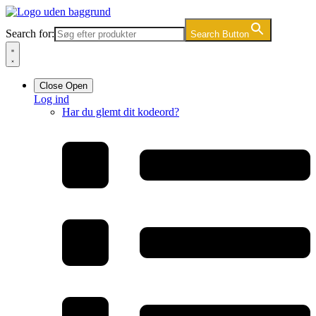
Videre
til
Search for:
Search Button
indhold
Close
Open
Log ind
Har du glemt dit kodeord?