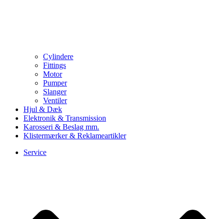
Cylindere
Fittings
Motor
Pumper
Slanger
Ventiler
Hjul & Dæk
Elektronik & Transmission
Karosseri & Beslag mm.
Klistermærker & Reklameartikler
Service