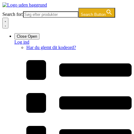
Videre
til
Search for:
Search Button
indhold
Close
Open
Log ind
Har du glemt dit kodeord?