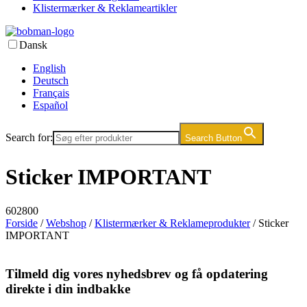
Klistermærker & Reklameartikler
Dansk
English
Deutsch
Français
Español
Search for:
Search Button
Sticker IMPORTANT
602800
Forside
/
Webshop
/
Klistermærker & Reklameprodukter
/ Sticker
IMPORTANT
Tilmeld dig vores nyhedsbrev og få opdatering
direkte i din indbakke