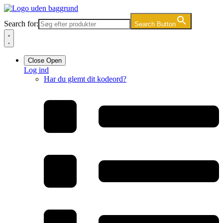
Videre
til
Search for:
Search Button
indhold
Close
Open
Log ind
Har du glemt dit kodeord?