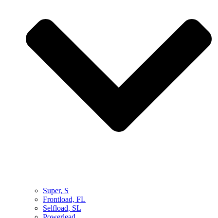
Super, S
Frontload, FL
Selfload, SL
Powerlead