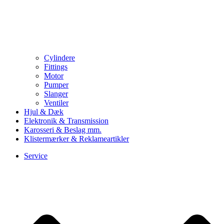
Cylindere
Fittings
Motor
Pumper
Slanger
Ventiler
Hjul & Dæk
Elektronik & Transmission
Karosseri & Beslag mm.
Klistermærker & Reklameartikler
Service