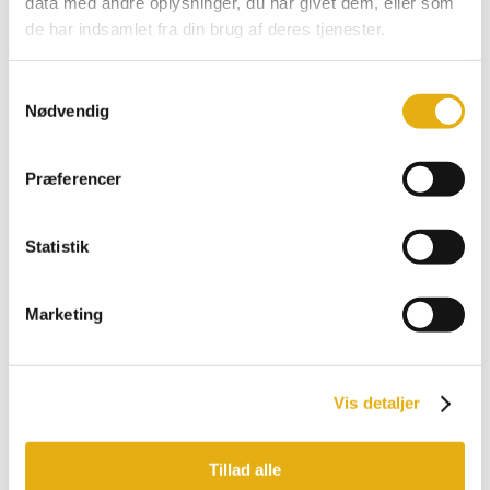
data med andre oplysninger, du har givet dem, eller som
Klistermærker & Reklameartikler
de har indsamlet fra din brug af deres tjenester.
Dansk
Samtykkevalg
English
Nødvendig
Deutsch
Français
Español
Præferencer
Search for:
Search Button
Statistik
Sticker slow turn
Marketing
602242
Forside
/
Webshop
/
Klistermærker & Reklameprodukter
/ Sticker
slow turn
Vis detaljer
Tilmeld dig vores nyhedsbrev og få opdatering
direkte i din indbakke
Tillad alle