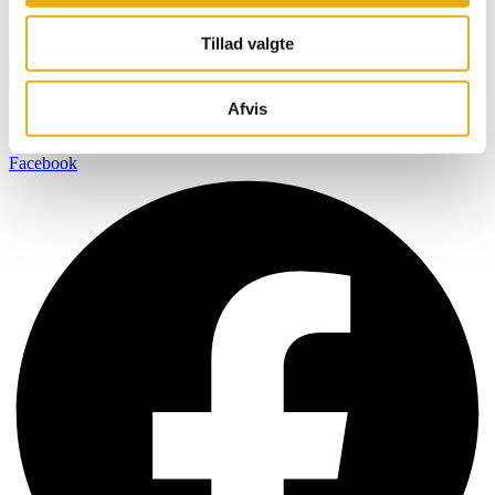
Navn
Email
Tillad valgte
Tilmeld
BOBMAN er specifikt udviklet til at skabe et renere, sundere og
Afvis
mere komfortabelt miljø så dine kvæg kan producere mælk af den
højest mulige kvalitet.
Facebook