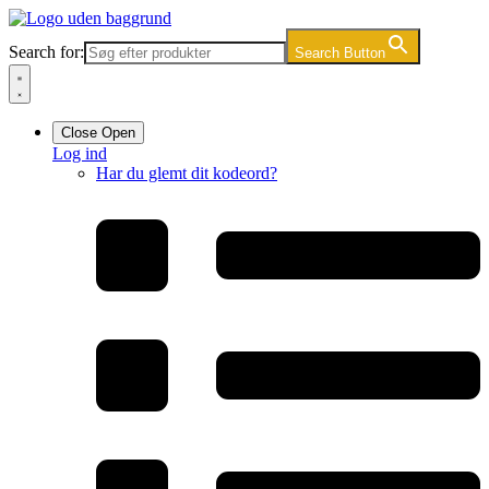
Videre
til
Search for:
Search Button
indhold
Close
Open
Log ind
Har du glemt dit kodeord?