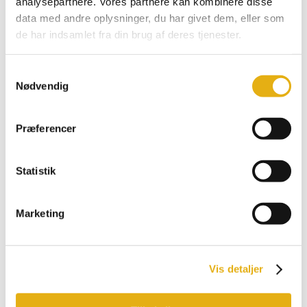
analysepartnere. Vores partnere kan kombinere disse
Comfort
data med andre oplysninger, du har givet dem, eller som
Multiload, Feeder
de har indsamlet fra din brug af deres tjenester.
Promax, Pro
Bobman udstyr
Samtykkevalg
Nødvendig
Præferencer
Statistik
Marketing
Vis detaljer