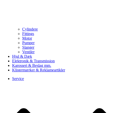
Cylindere
Fittings
Motor
Pumper
Slanger
Ventiler
Hjul & Dæk
Elektronik & Transmission
Karosseri & Beslag mm.
Klistermærker & Reklameartikler
Service