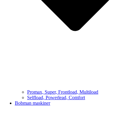
Promax, Super, Frontload, Multiload
Selfload, Powerlead, Comfort
Bobman maskiner