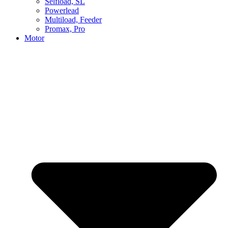
Selfload, SL
Powerlead
Multiload, Feeder
Promax, Pro
Motor