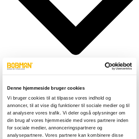
Denne hjemmeside bruger cookies
Cylindere
Vi bruger cookies til at tilpasse vores indhold og
Fittings
Motor
annoncer, til at vise dig funktioner til sociale medier og til
Pumper
at analysere vores trafik. Vi deler også oplysninger om
Slanger
din brug af vores hjemmeside med vores partnere inden
Ventiler
Hjul & Dæk
for sociale medier, annonceringspartnere og
Elektronik & Transmission
analysepartnere. Vores partnere kan kombinere disse
Karosseri & Beslag mm.