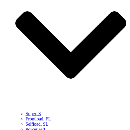
Super, S
Frontload, FL
Selfload, SL
Powerlead