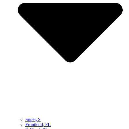
Super, S
Frontload, FL