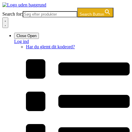
Videre
til
Search for:
Search Button
indhold
Close
Open
Log ind
Har du glemt dit kodeord?