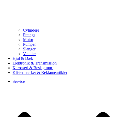
Cylindere
Fittings
Motor
Pumper
Slanger
Ventiler
Hjul & Dæk
Elektronik & Transmission
Karosseri & Beslag mm.
Klistermærker & Reklameartikler
Service