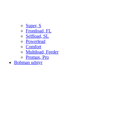
Super, S
Frontload, FL
Selfload, SL
Powerlead
Comfort
Multiload, Feeder
Promax, Pro
Bobman udstyr