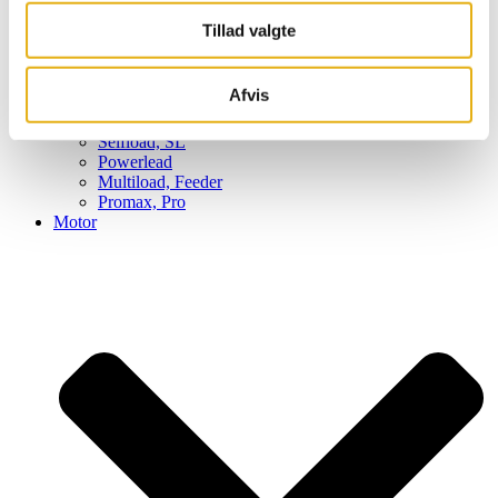
Tillad valgte
Afvis
Super, S
Frontload, FL
Selfload, SL
Powerlead
Multiload, Feeder
Promax, Pro
Motor