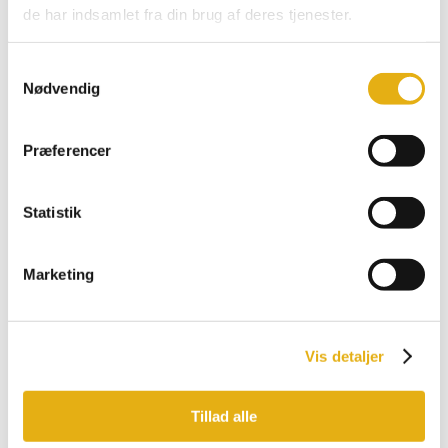
de har indsamlet fra din brug af deres tjenester.
Comfort
Multiload, Feeder
Promax, Pro
Samtykkevalg
Bobman udstyr
Nødvendig
Præferencer
Statistik
Marketing
Vis detaljer
Tillad alle