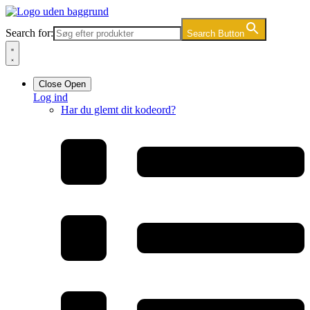
Videre
til
Search for:
Search Button
indhold
Close
Open
Log ind
Har du glemt dit kodeord?