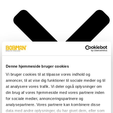
Denne hjemmeside bruger cookies
Vi bruger cookies til at tilpasse vores indhold og
annoncer, til at vise dig funktioner til sociale medier og til
at analysere vores trafik. Vi deler også oplysninger om
din brug af vores hjemmeside med vores partnere inden
for sociale medier, annonceringspartnere og
Super, S
Frontload, FL
analysepartnere. Vores partnere kan kombinere disse
Selfload, SL
data med andre oplysninger, du har givet dem, eller som
Powerlead