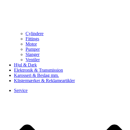
Cylindere
Fittings
Motor
Pumper
Slanger
Ventiler
Hjul & Dæk
Elektronik & Transmission
Karosseri & Beslag mm.
Klistermærker & Reklameartikler
Service