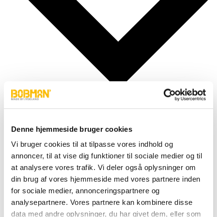
Denne hjemmeside bruger cookies
Vi bruger cookies til at tilpasse vores indhold og
Cylindere
Fittings
annoncer, til at vise dig funktioner til sociale medier og til
Motor
at analysere vores trafik. Vi deler også oplysninger om
Pumper
din brug af vores hjemmeside med vores partnere inden
Slanger
Ventiler
for sociale medier, annonceringspartnere og
Hjul & Dæk
analysepartnere. Vores partnere kan kombinere disse
Elektronik & Transmission
data med andre oplysninger, du har givet dem, eller som
Karosseri & Beslag mm.