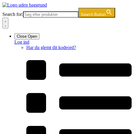
Videre
til
Search for:
Search Button
indhold
Close
Open
Log ind
Har du glemt dit kodeord?