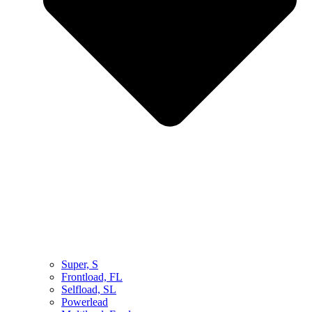
Super, S
Frontload, FL
Selfload, SL
Powerlead