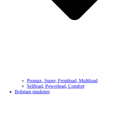
Promax, Super, Frontload, Multiload
Selfload, Powerlead, Comfort
Bobman maskiner