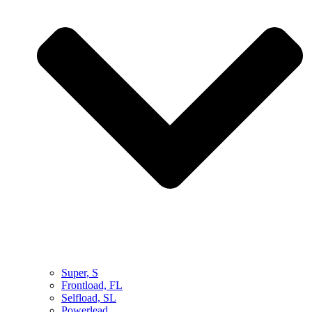
Super, S
Frontload, FL
Selfload, SL
Powerlead