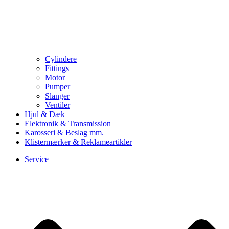
Cylindere
Fittings
Motor
Pumper
Slanger
Ventiler
Hjul & Dæk
Elektronik & Transmission
Karosseri & Beslag mm.
Klistermærker & Reklameartikler
Service