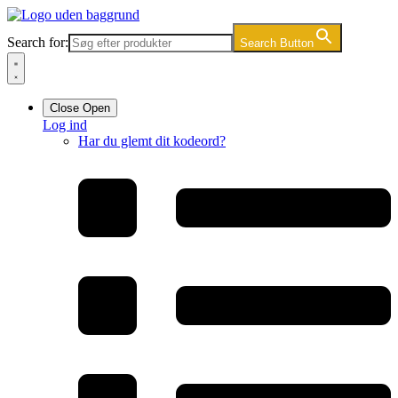
Videre
til
Search for:
Search Button
indhold
Close
Open
Log ind
Har du glemt dit kodeord?