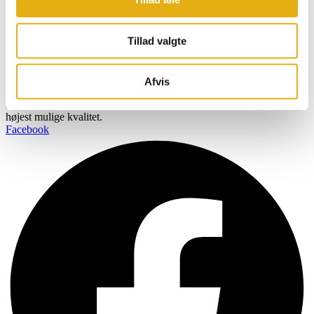
direkte i din indbakke
Navn
Tillad valgte
Email
Tilmeld
Afvis
BOBMAN er specifikt udviklet til at skabe et renere, sundere og
mere komfortabelt miljø så dine kvæg kan producere mælk af den
højest mulige kvalitet.
Facebook