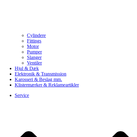
Cylindere
Fittings
Motor
Pumper
Slanger
Ventiler
Hjul & Dæk
Elektronik & Transmission
Karosseri & Beslag mm.
Klistermærker & Reklameartikler
Service