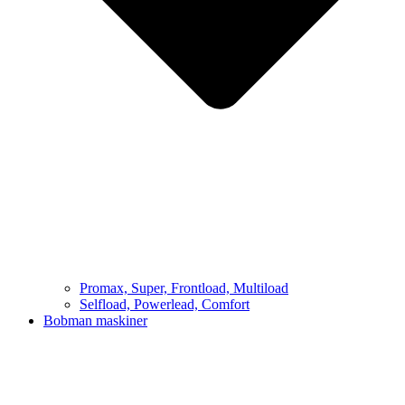
Promax, Super, Frontload, Multiload
Selfload, Powerlead, Comfort
Bobman maskiner