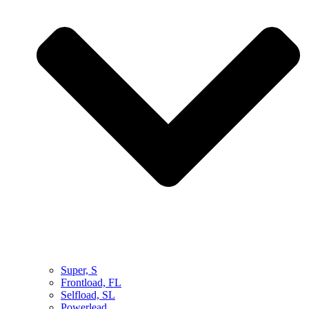
Super, S
Frontload, FL
Selfload, SL
Powerlead