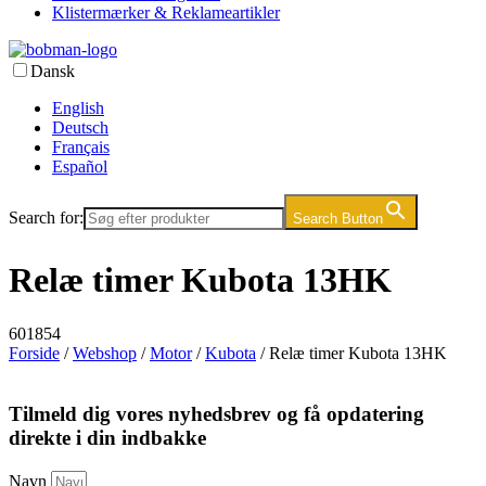
Klistermærker & Reklameartikler
Dansk
English
Deutsch
Français
Español
Search for:
Search Button
Relæ timer Kubota 13HK
601854
Forside
/
Webshop
/
Motor
/
Kubota
/ Relæ timer Kubota 13HK
Tilmeld dig vores nyhedsbrev og få opdatering
direkte i din indbakke
Navn