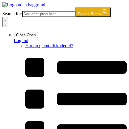
Videre
til
Search for:
Search Button
indhold
Close
Open
Log ind
Har du glemt dit kodeord?