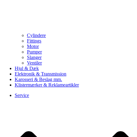
Cylindere
Fittings
Motor
Pumper
Slanger
Ventiler
Hjul & Dæk
Elektronik & Transmission
Karosseri & Beslag mm.
Klistermærker & Reklameartikler
Service