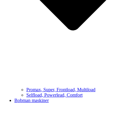
Promax, Super, Frontload, Multiload
Selfload, Powerlead, Comfort
Bobman maskiner