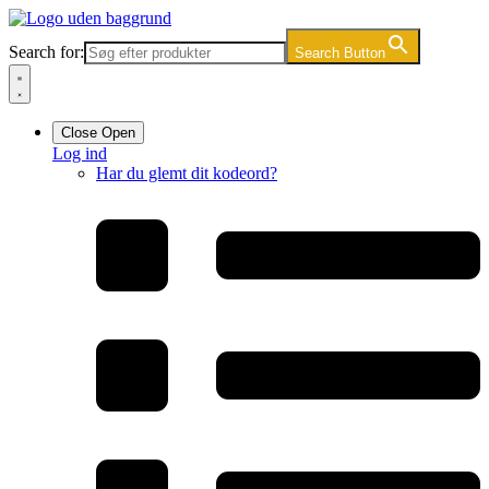
Videre
til
Search for:
Search Button
indhold
Close
Open
Log ind
Har du glemt dit kodeord?