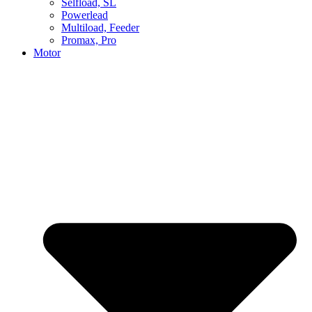
Selfload, SL
Powerlead
Multiload, Feeder
Promax, Pro
Motor