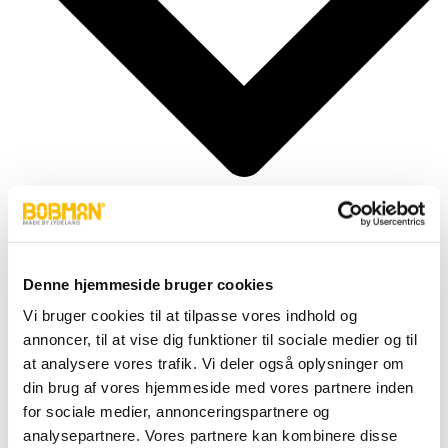
Denne hjemmeside bruger cookies
Cylindere
Vi bruger cookies til at tilpasse vores indhold og
Fittings
Motor
annoncer, til at vise dig funktioner til sociale medier og til
Pumper
at analysere vores trafik. Vi deler også oplysninger om
Slanger
din brug af vores hjemmeside med vores partnere inden
Ventiler
Hjul & Dæk
for sociale medier, annonceringspartnere og
Elektronik & Transmission
analysepartnere. Vores partnere kan kombinere disse
Karosseri & Beslag mm.