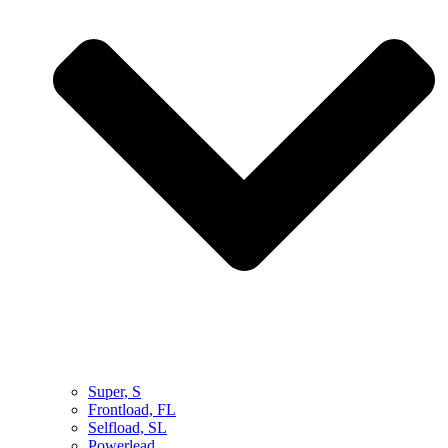
Super, S
Frontload, FL
Selfload, SL
Powerlead