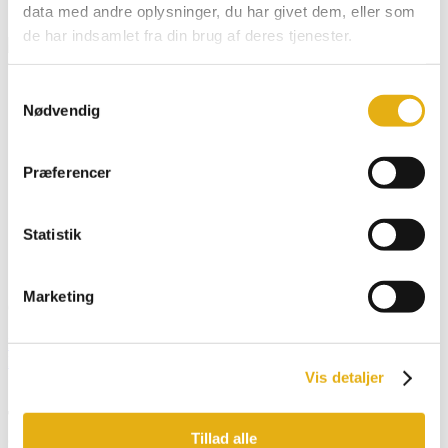
data med andre oplysninger, du har givet dem, eller som
Klistermærker & Reklameartikler
de har indsamlet fra din brug af deres tjenester.
Dansk
Samtykkevalg
English
Nødvendig
Deutsch
Français
Español
Præferencer
Search for:
Search Button
Statistik
Sæde kontakt
Marketing
601361
Sæde kontakt til alle EL modeller
Forside
/
Webshop
/
Service
/
Promax, Super, Frontload,
Multiload
/ Sæde kontakt
Vis detaljer
Tilmeld dig vores nyhedsbrev og få opdatering
Tillad alle
direkte i din indbakke