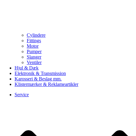
Cylindere
Fittings
Motor
Pumper
Slanger
Ventiler
Hjul & Dæk
Elektronik & Transmission
Karosseri & Beslag mm.
Klistermærker & Reklameartikler
Service