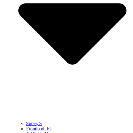
Super, S
Frontload, FL