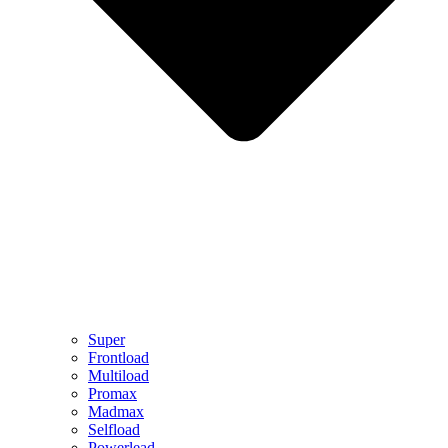
Super
Frontload
Multiload
Promax
Madmax
Selfload
Powerlead