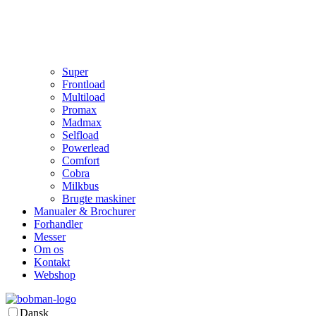
Super
Frontload
Multiload
Promax
Madmax
Selfload
Powerlead
Comfort
Cobra
Milkbus
Brugte maskiner
Manualer & Brochurer
Forhandler
Messer
Om os
Kontakt
Webshop
Dansk