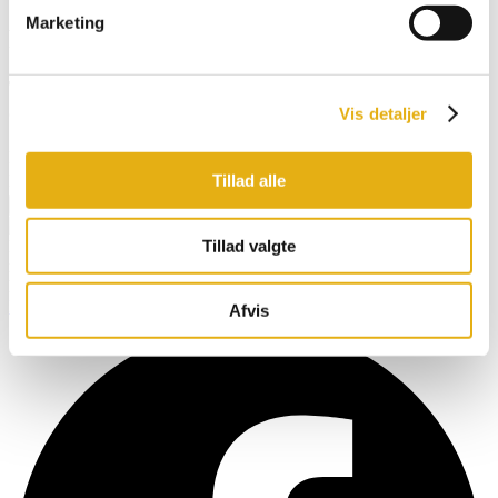
Marketing
Relaterede produkter
Tilmeld dig vores nyhedsbrev og få opdatering
direkte i din indbakke
Vis detaljer
Navn
Tillad alle
Email
Tilmeld
Tillad valgte
BOBMAN er specifikt udviklet til at skabe et renere, sundere og
mere komfortabelt miljø så dine kvæg kan producere mælk af den
højest mulige kvalitet.
Facebook
Afvis