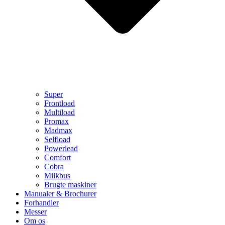
Super
Frontload
Multiload
Promax
Madmax
Selfload
Powerlead
Comfort
Cobra
Milkbus
Brugte maskiner
Manualer & Brochurer
Forhandler
Messer
Om os