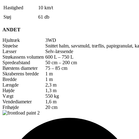
Hastighed
10 km/t
Støj
61 db
ANDET
Hjultræk
3WD
Strøelse
Snittet halm, savsmuld, træflis, papirgranulat, k
Læsser
Selv-læssende
Strøkassens volumen
600 L – 750 L
Spredeafstand
50 cm – 200 cm
Børstens diameter
75 – 85 cm
Skraberens bredde
1 m
Bredde
1 m
Længde
2,3 m
Højde
1,3 m
Vægt
550 kg
Vendediameter
1,6 m
Frihøjde
20 cm