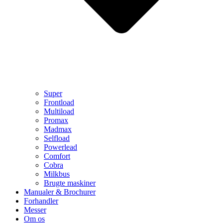
Super
Frontload
Multiload
Promax
Madmax
Selfload
Powerlead
Comfort
Cobra
Milkbus
Brugte maskiner
Manualer & Brochurer
Forhandler
Messer
Om os