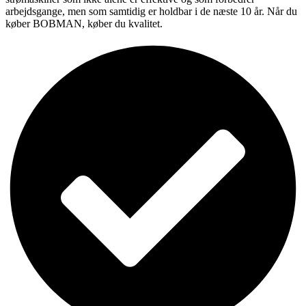
arbejdsgange, men som samtidig er holdbar i de næste 10 år. Når du
køber BOBMAN, køber du kvalitet.