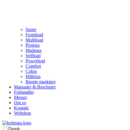
Super
Frontload
Multiload
Promax
Madmax
Selfload
Powerlead
Comfort
Cobra
Milkbus
Brugte maskiner
Manualer & Brochurer
Forhandler
Messer
Om os
Kontakt
Webshop
Dansk