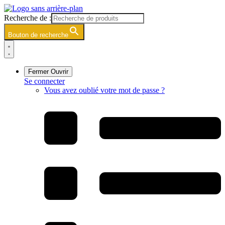
Skip
to
Recherche de :
content
Bouton de recherche
Fermer
Ouvrir
Se connecter
Vous avez oublié votre mot de passe ?