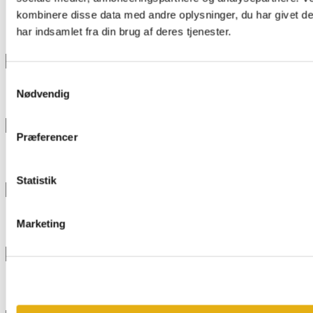
kombinere disse data med andre oplysninger, du har givet d
DISQUE D'ÉCARTEMENT POUR MOTEUR À VIS
har indsamlet fra din brug af deres tjenester.
SANS FIN
601948
Voir plus d'informations
Samtykkevalg
Nødvendig
AXE AVEC PIGNON, 11TDS Ø20MM
601814
Voir plus d'informations
Præferencer
ARBRE Ø25 X 180 POUR 1WD
601684
Statistik
Voir plus d'informations
Marketing
ARBRE DU LECTEUR DE BANDE
601138
Voir plus d'informations
ESSIEU TX1 MAX + SMAC 132-050 48V 2.2KW
601517