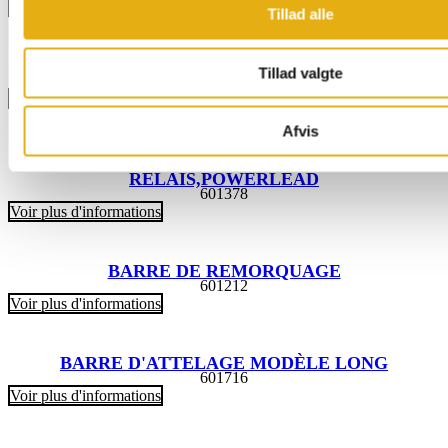
Voir plus d'informations
Tillad alle
ESSIEU TX2PLUS + SMAC 200-035 48V 5.5KW
Tillad valgte
601518
Voir plus d'informations
Afvis
PLAQUE EN ALUMINIUM POUR
RELAIS,POWERLEAD
601378
Voir plus d'informations
BARRE DE REMORQUAGE
601212
Voir plus d'informations
BARRE D'ATTELAGE MODÈLE LONG
601716
Voir plus d'informations