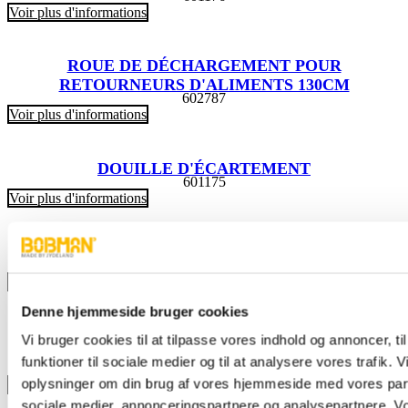
Voir plus d'informations
ROUE DE DÉCHARGEMENT POUR
RETOURNEURS D'ALIMENTS 130CM
602787
Voir plus d'informations
DOUILLE D'ÉCARTEMENT
601175
Voir plus d'informations
BLOC DE DISTANCE POUR LED
601305
Voir plus d'informations
Denne hjemmeside bruger cookies
ENTRETOISE POUR MOYEU DE ROUE AVANT
Vi bruger cookies til at tilpasse vores indhold og annoncer, til
COBRA
funktioner til sociale medier og til at analysere vores trafik. 
601510
oplysninger om din brug af vores hjemmeside med vores part
Voir plus d'informations
sociale medier, annonceringspartnere og analysepartnere. V