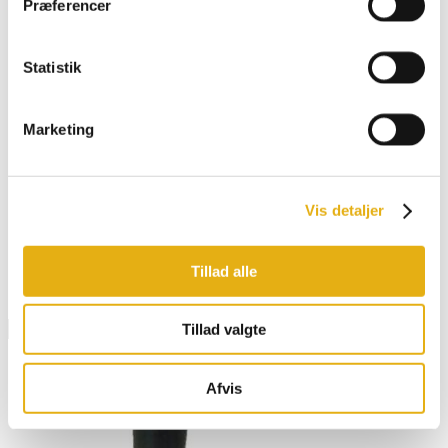
Præferencer
Statistik
Marketing
Vis detaljer
Tillad alle
PRISE DE COURANT À 2 BROCHES AVEC
BORNES MÂLES
601416
Voir plus d'informations
Tillad valgte
Afvis