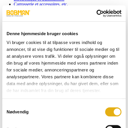
Carrosserie et accessoires, etc.
Autocollants et articles promotionnels
Français
Denne hjemmeside bruger cookies
Dansk
English
Vi bruger cookies til at tilpasse vores indhold og
Deutsch
annoncer, til at vise dig funktioner til sociale medier og til
Español
at analysere vores trafik. Vi deler også oplysninger om
Recherche de :
din brug af vores hjemmeside med vores partnere inden
for sociale medier, annonceringspartnere og
Bouton de recherche
Page d'accueil
/
Webshop
/ Electronique et transmission
analysepartnere. Vores partnere kan kombinere disse
data med andre oplysninger, du har givet dem, eller som
Électronique et transmission
de har indsamlet fra din brug af deres tjenester.
Samtykkevalg
Nødvendig