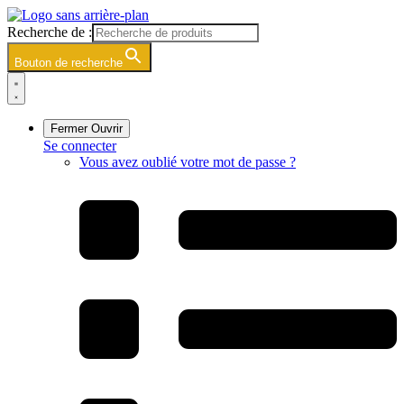
Skip
to
Recherche de :
content
Bouton de recherche
Fermer
Ouvrir
Se connecter
Vous avez oublié votre mot de passe ?